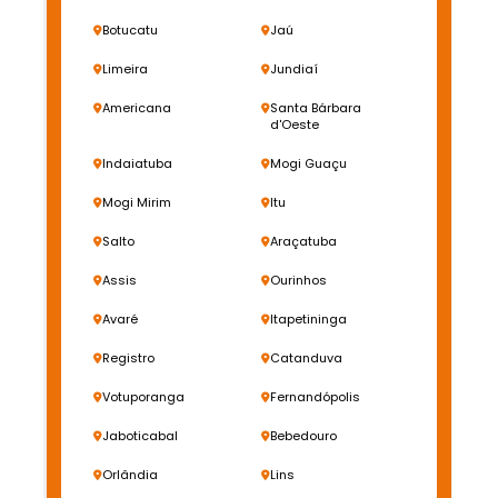
Botucatu
Jaú
Limeira
Jundiaí
Americana
Santa Bárbara
d'Oeste
Indaiatuba
Mogi Guaçu
Mogi Mirim
Itu
Salto
Araçatuba
Assis
Ourinhos
Avaré
Itapetininga
Registro
Catanduva
Votuporanga
Fernandópolis
Jaboticabal
Bebedouro
Orlândia
Lins