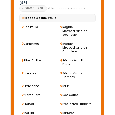
(SP)
52 localidades atendidas
REGIÃO SUDESTE
Estado de São Paulo
São Paulo
Região
Metropolitana de
São Paulo
Campinas
Região
Metropolitana de
Campinas
Ribeirão Preto
São José do Rio
Preto
Sorocaba
São José dos
Campos
Piracicaba
Bauru
Araraquara
São Carlos
Franca
Presidente Prudente
Marília
Barretos