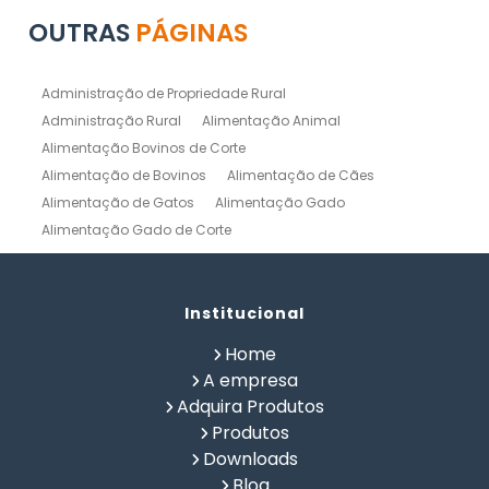
OUTRAS
PÁGINAS
Administração de Propriedade Rural
Administração Rural
Alimentação Animal
Alimentação Bovinos de Corte
Alimentação de Bovinos
Alimentação de Cães
Alimentação de Gatos
Alimentação Gado
Alimentação Gado de Corte
Alimentação Gado de Leite
Alimentação Natural Cães
Alimentação Natural para Gatos
Alimentação Natural Pets
Institucional
Alimentação Pet
Alimentação Saudavel Caes
Home
Calculo de Ração para Bovinos
Como Fabricar Ração
A empresa
Como Fazer Ração para Gado de Corte
Adquira Produtos
Como Fazer Ração para Gado de Leite
Produtos
Composição Química de Alimentos
Downloads
Confinamento Bovinos
Controle de Fazenda
Blog