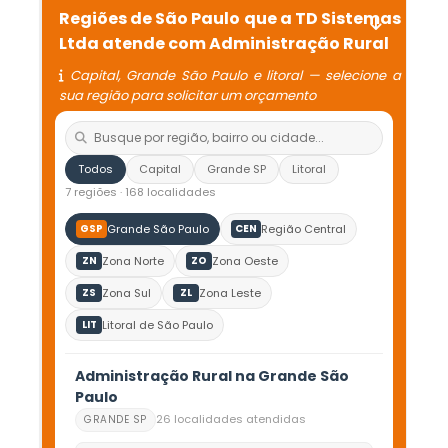
Regiões de São Paulo que a TD Sistemas
Ltda atende com Administração Rural
Capital, Grande São Paulo e litoral — selecione a
sua região para solicitar um orçamento
Todos
Capital
Grande SP
Litoral
7 regiões · 168 localidades
Grande São Paulo
Região Central
GSP
CEN
Zona Norte
Zona Oeste
ZN
ZO
Zona Sul
Zona Leste
ZS
ZL
Litoral de São Paulo
LIT
Administração Rural na Grande São
Paulo
26 localidades atendidas
GRANDE SP