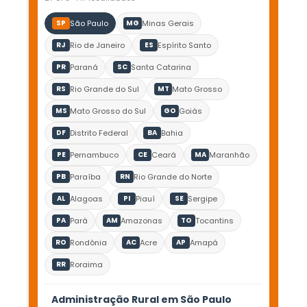
São Paulo
Minas Gerais
SP
MG
Rio de Janeiro
Espírito Santo
RJ
ES
Paraná
Santa Catarina
PR
SC
Rio Grande do Sul
Mato Grosso
RS
MT
Mato Grosso do Sul
Goiás
MS
GO
Distrito Federal
Bahia
DF
BA
Pernambuco
Ceará
Maranhão
PE
CE
MA
Paraíba
Rio Grande do Norte
PB
RN
Alagoas
Piauí
Sergipe
AL
PI
SE
Pará
Amazonas
Tocantins
PA
AM
TO
Rondônia
Acre
Amapá
RO
AC
AP
Roraima
RR
Administração Rural em São Paulo