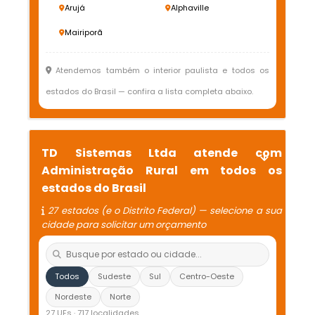
Arujá
Alphaville
Mairiporã
Atendemos também o interior paulista e todos os
estados do Brasil — confira a lista completa abaixo.
TD Sistemas Ltda atende com
Administração Rural em todos os
estados do Brasil
27 estados (e o Distrito Federal) — selecione a sua
cidade para solicitar um orçamento
Todos
Sudeste
Sul
Centro-Oeste
Nordeste
Norte
27 UFs · 717 localidades