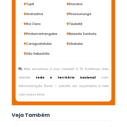
Tupã
Dracena
Andradina
Pirassununga
Rio Claro
Taubaté
Pindamonhangaba
Baixada Santista
Caraguatatuba
Ubatuba
São Sebastião
Não encontrou a sua cidade? A TD Sistemas Ltda
atende
todo o território nacional
com
Administração Rural — solicite um orçamento e fale
com nosso time.
Veja Também