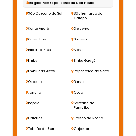
Região Metropolitana de São Paulo
São Caetano do Sul
São Bernardo do
Campo
Santo André
Diadema
Guarulhos
Suzano
Ribeirão Pires
Mauá
Embu
Embu Guaçú
Embu das Artes
Itapecerica da Serra
Osasco
Barueri
Jandira
Cotia
Itapevi
Santana de
Parnaíba
Caierias
Franco da Rocha
Taboão da Serra
Cajamar