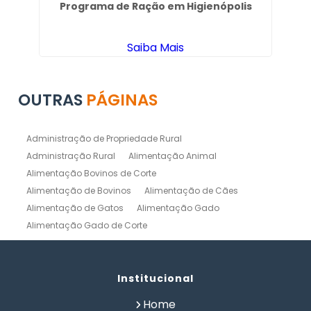
 de
Programa de Ração em Higienópolis
S
Saiba Mais
OUTRAS
PÁGINAS
Administração de Propriedade Rural
Administração Rural
Alimentação Animal
Alimentação Bovinos de Corte
Alimentação de Bovinos
Alimentação de Cães
Alimentação de Gatos
Alimentação Gado
Alimentação Gado de Corte
Alimentação Gado de Leite
Alimentação Natural Cães
Alimentação Natural para Gatos
Alimentação Natural Pets
Institucional
Alimentação Pet
Alimentação Saudavel Caes
Home