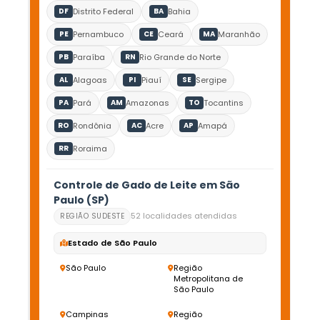
Distrito Federal
Bahia
DF
BA
Pernambuco
Ceará
Maranhão
PE
CE
MA
Paraíba
Rio Grande do Norte
PB
RN
Alagoas
Piauí
Sergipe
AL
PI
SE
Pará
Amazonas
Tocantins
PA
AM
TO
Rondônia
Acre
Amapá
RO
AC
AP
Roraima
RR
Controle de Gado de Leite em São
Paulo (SP)
52 localidades atendidas
REGIÃO SUDESTE
Estado de São Paulo
São Paulo
Região
Metropolitana de
São Paulo
Campinas
Região