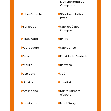
Metropolitana de
Campinas
Ribeirão Preto
São José do Rio
Preto
Sorocaba
São José dos
Campos
Piracicaba
Bauru
Araraquara
São Carlos
Franca
Presidente Prudente
Marília
Barretos
Botucatu
Jaú
Limeira
Jundiaí
Americana
Santa Bárbara
d'Oeste
Indaiatuba
Mogi Guaçu