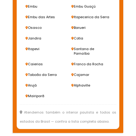
Embu
Embu Guaçú
Embu das Artes
Itapecerica da Serra
Osasco
Barueri
Jandira
Cotia
Itapevi
Santana de
Parnaíba
Caierias
Franco da Rocha
Taboão da Serra
Cajamar
Arujá
Alphaville
Mairiporã
Atendemos também o interior paulista e todos os
estados do Brasil — confira a lista completa abaixo.