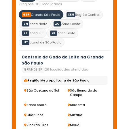
7 regiões · 168 localidades
Grande São Paulo
Região Central
GSP
CEN
Zona Norte
Zona Oeste
ZN
ZO
Zona Sul
Zona Leste
ZS
ZL
Litoral de São Paulo
LIT
Controle de Gado de Leite na Grande
São Paulo
26 localidades atendidas
GRANDE SP
Região Metropolitana de São Paulo
São Caetano do Sul
São Bernardo do
Campo
Santo André
Diadema
Guarulhos
Suzano
Ribeirão Pires
Mauá