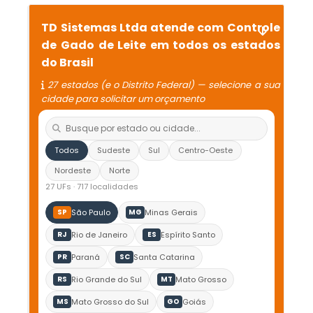
TD Sistemas Ltda atende com Controle
de Gado de Leite em todos os estados
do Brasil
27 estados (e o Distrito Federal) — selecione a sua
cidade para solicitar um orçamento
Todos
Sudeste
Sul
Centro-Oeste
Nordeste
Norte
27 UFs · 717 localidades
São Paulo
Minas Gerais
SP
MG
Rio de Janeiro
Espírito Santo
RJ
ES
Paraná
Santa Catarina
PR
SC
Rio Grande do Sul
Mato Grosso
RS
MT
Mato Grosso do Sul
Goiás
MS
GO