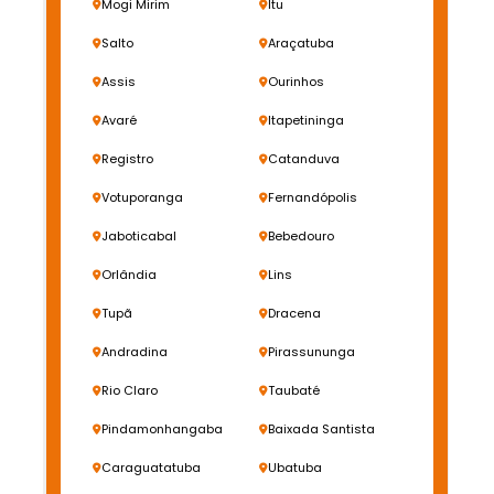
Mogi Mirim
Itu
Salto
Araçatuba
Assis
Ourinhos
Avaré
Itapetininga
Registro
Catanduva
Votuporanga
Fernandópolis
Jaboticabal
Bebedouro
Orlândia
Lins
Tupã
Dracena
Andradina
Pirassununga
Rio Claro
Taubaté
Pindamonhangaba
Baixada Santista
Caraguatatuba
Ubatuba