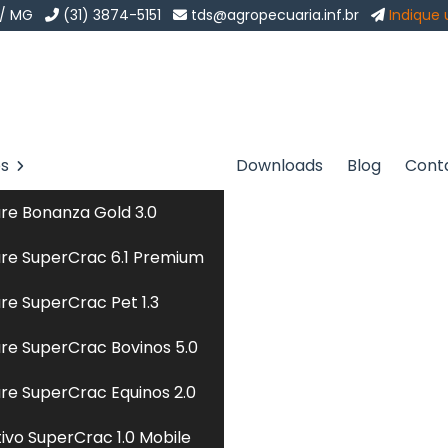
 / MG
(31) 3874-5151
tds@agropecuaria.inf.br
Indique
os
Downloads
Blog
Cont
re Bonanza Gold 3.0
re SuperCrac 6.1 Premium
re SuperCrac Pet 1.3
re SuperCrac Bovinos 5.0
re SuperCrac Equinos 2.0
tivo SuperCrac 1.0 Mobile