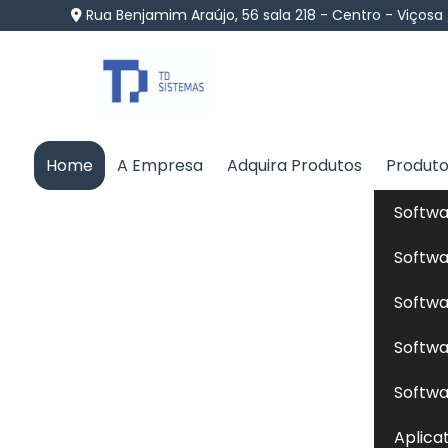
Rua Benjamim Araújo, 56 sala 218 - Centro - Viçosa
Home
A Empresa
Adquira Produtos
Produt
Softwa
Softwa
Softwa
Softwa
Softwa
Aplica