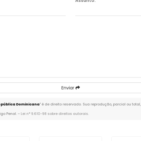
Assunto:
*
Enviar
epública Dominicana
" é de direito reservado. Sua reprodução, parcial ou tot
igo Penal. –
Lei n° 9.610-98 sobre direitos autorais
.