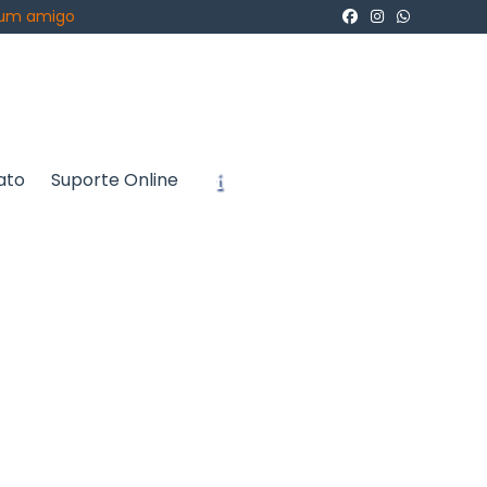
 um amigo
ato
Suporte Online
icite um Orçamento
Chame no WhatsApp
Informações