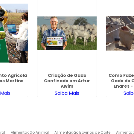
to Agricola
Criação de Gado
Como Faze
s Martins
Confinado em Artur
Gado de C
Alvim
Endres -
 Mais
Saiba Mais
Saib
ral
Alimentação Animal
Alimentação Bovinos de Corte
Alimenta