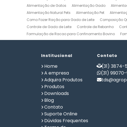
Alimentação de Gatos
Alimentação Gado
Alimenta
Alimentação Natural Pets
Alimentação Pet
Alimenta
Como Fazer Ração para Gado de Leite
Composição Qu
Controle de Gado de Leite
Controle de Rebanho
Cont
Formulação de Racao para Confinamento Bovino
For
Formulação de Ração de Postura para Galinhas
Form
Formulação de Ração para Bovinos de Corte em Confi
Formulação de Ração para Frango de Corte
Institucional
Contato
Formulaç
Formulação de Ração para Vaca de Leite
Formulação 
Home
(31) 3874-5
Gerenciamento de Fazendas
Gerenciamento Rural
A empresa
(31) 99070
Planilha Formulação de Ração Vacas Leiteiras
Progra
Adquira Produtos
tds@agrope
Software de Gestão de Propriedade Rural
Software de
Produtos
Software para Agricultura
Software para Formulação 
Downloads
Blog
Contato
Suporte Online
Dúvidas Frequentes