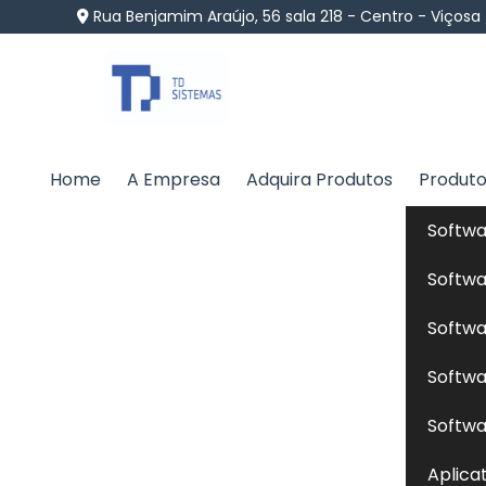
Rua Benjamim Araújo, 56 sala 218 - Centro - Viçosa
Home
A Empresa
Adquira Produtos
Produt
Alimentação Animal e
Softwa
República Dominican
Softwa
Home
»
Informações
»
Alimentação Animal em San 
Softwa
Softwa
A
alimentação animal
é fundamental pa
Softwa
diversas áreas, desde pecuária até ani
Aplica
balanceadas que atendem às necessidades n