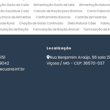
ção Gado de Corte
Alimentação Gado de Leite
Alimentação Natura
ção Saudavel Caes
Calculo de Ração para Bovinos
Como Fabrica
ímica de Alimentos
Confinamento Bovinos
Controle de Fazenda
role Rural
Criação de Gado Confinado
Dieta Natural Cães
Fabri
mulação de Ração
Formulação de Ração Animal
Formulação de R
ulação de Ração para Aves de Postura
Formulação de Ração para Be
namento
Formulação de Ração para Bovinos de Leite
Formulação de
ão de Ração para Gado Leiteiro
Localização
Formulação de Ração para Peixes
de Ração para Vacas Leiteiras
Formulação Ração Frango de Corte
151
Rua Benjamim Araújo, 56 sala 2
Gestão Rural
Nutrição Animal
Nutrição de Bovinos
Nutrição de Cã
-9042
Viçosa / MG - CEP: 36570-037
ma de Formulação de Ração para Bovinos
Programa de Ração
Sof
cuaria.inf.br
 Ração
Software Formulação de Ração
Software Gestão de Fazend
de Ração
Software para Gestão Agrícola
Software para Gestão de 