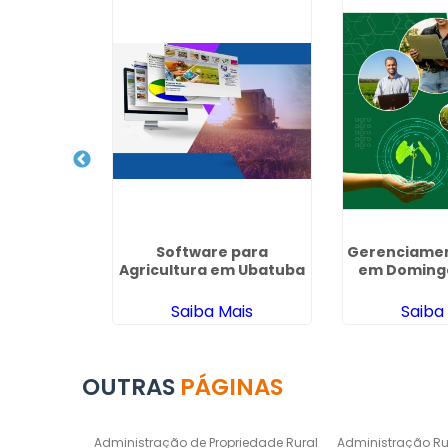
ovinos no
Software para
Gerenciamen
o
Agricultura em Ubatuba
em Domingo
ais
Saiba Mais
Saiba
OUTRAS
PÁGINAS
Administração de Propriedade Rural
Administração Ru