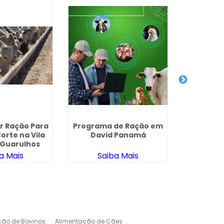
r Ração Para
Programa de Ração em
Nutri
orte na Vila
David Panamá
M
 Guarulhos
a Mais
Saiba Mais
Sa
ção de Bovinos
Alimentação de Cães