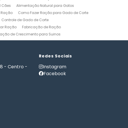
l Cães
Alimentação Natural para Gatos
r Ração
Como Fazer Ração para Gado de Corte
Controle de Gado de Corte
car Ração
Fabricação de Ração
ação de Crescimento para Suinos
zerros
Formulação de Ração para Bovinos
 Ração para Engorda de Bovinos
Formulação de Ração para Suínos
Redes Sociais
Gerenciamento Agricola
18 - Centro -
Instagram
es e Gatos
Nutrição PET
Facebook
tware Administração Rural
as
Software Gestão Rural
Fazendas
Softwares Agricolas