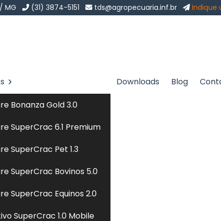
 / MG
(31) 3874-5151
tds@agropecuaria.inf.br
Indique
os
Downloads
Blog
Cont
m San Cristóbal
re Bonanza Gold 3.0
a
Sol
re SuperCrac 6.1 Premium
Cristóbal República Dominicana
re SuperCrac Pet 1.3
re SuperCrac Bovinos 5.0
ra garantir a saúde e o desempenho dos animais em
re SuperCrac Equinos 2.0
mais de estimação. Envolve a formulação de dietas
tivo SuperCrac 1.0 Mobile
utricionais específicas de cada espécie, considerando