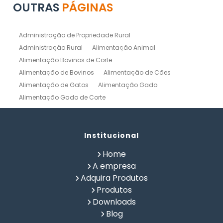
OUTRAS
PÁGINAS
Administração de Propriedade Rural
Administração Rural
Alimentação Animal
Alimentação Bovinos de Corte
Alimentação de Bovinos
Alimentação de Cães
Alimentação de Gatos
Alimentação Gado
Alimentação Gado de Corte
Alimentação Gado de Leite
Alimentação Natural Cães
Alimentação Natural para Gatos
Alimentação Natural Pets
Institucional
Alimentação Pet
Alimentação Saudavel Caes
Home
Calculo de Ração para Bovinos
Como Fabricar Ração
A empresa
Como Fazer Ração para Gado de Corte
Adquira Produtos
Como Fazer Ração para Gado de Leite
Produtos
Composição Química de Alimentos
Downloads
Confinamento Bovinos
Controle de Fazenda
Blog
Controle de Gado de Corte
Controle de Gado de Leite