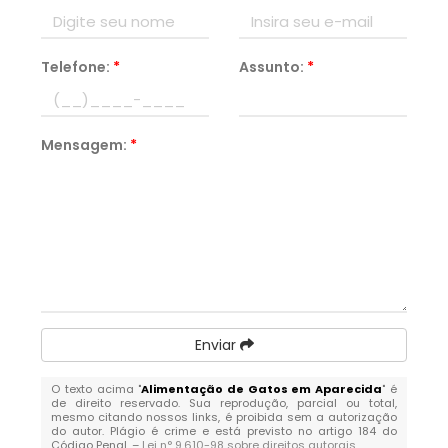
Telefone:
*
Assunto:
*
Mensagem:
*
Enviar
O texto acima "
Alimentação de Gatos em Aparecida
" é
de direito reservado. Sua reprodução, parcial ou total,
mesmo citando nossos links, é proibida sem a autorização
do autor. Plágio é crime e está previsto no artigo 184 do
Código Penal. –
Lei n° 9.610-98 sobre direitos autorais
.