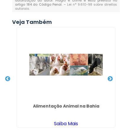
autorização do autor. Plágio é crime e está previsto no
artigo 184 do Código Penal. –
Lei n° 9.610-98 sobre direitos
autorais
.
Veja Também
Alimentação Animal na Bahia
So
Saiba Mais