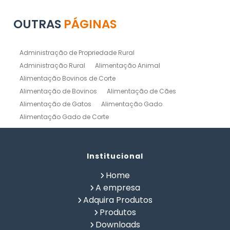
OUTRAS
PÁGINAS
Administração de Propriedade Rural
Administração Rural
Alimentação Animal
Alimentação Bovinos de Corte
Alimentação de Bovinos
Alimentação de Cães
Alimentação de Gatos
Alimentação Gado
Alimentação Gado de Corte
Alimentação Gado de Leite
Alimentação Natural Cães
Alimentação Natural para Gatos
Alimentação Natural Pets
Institucional
Alimentação Pet
Alimentação Saudavel Caes
Home
Calculo de Ração para Bovinos
Como Fabricar Ração
A empresa
Como Fazer Ração para Gado de Corte
Adquira Produtos
Como Fazer Ração para Gado de Leite
Produtos
Composição Química de Alimentos
Downloads