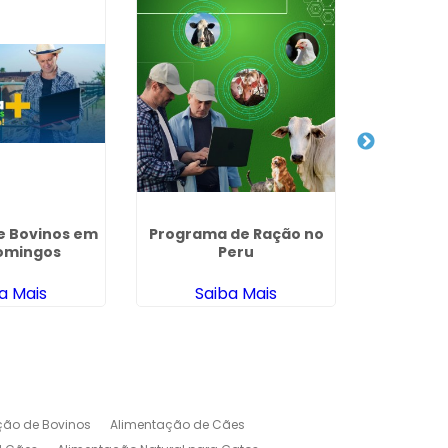
e Bovinos em
Programa de Ração no
Soft
omingos
Peru
Agricult
a Mais
Saiba Mais
Sa
ção de Bovinos
Alimentação de Cães