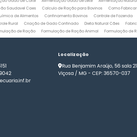
ção Gado de Corte
Alimentação Gado de Leite
Alimentação Natura
ção Saudavel Caes
Calculo de Ração para Bovinos
Como Fabrica
ímica de Alimentos
Confinamento Bovinos
Controle de Fazenda
role Rural
Criação de Gado Confinado
Dieta Natural Cães
Fabri
mulação de Ração
Formulação de Ração Animal
Formulação de R
ulação de Ração para Aves de Postura
Formulação de Ração para Be
namento
Formulação de Ração para Bovinos de Leite
Formulação de
ão de Ração para Gado Leiteiro
Localização
Formulação de Ração para Peixes
de Ração para Vacas Leiteiras
Formulação Ração Frango de Corte
151
Rua Benjamim Araújo, 56 sala 2
Gestão Rural
Nutrição Animal
Nutrição de Bovinos
Nutrição de Cã
-9042
Viçosa / MG - CEP: 36570-037
ma de Formulação de Ração para Bovinos
Programa de Ração
Sof
cuaria.inf.br
 Ração
Software Formulação de Ração
Software Gestão de Fazend
de Ração
Software para Gestão Agrícola
Software para Gestão de 