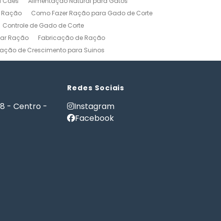
l Cães
Alimentação Natural para Gatos
r Ração
Como Fazer Ração para Gado de Corte
Controle de Gado de Corte
car Ração
Fabricação de Ração
ação de Crescimento para Suinos
zerros
Formulação de Ração para Bovinos
 Ração para Engorda de Bovinos
Formulação de Ração para Suínos
Redes Sociais
Gerenciamento Agricola
18 - Centro -
Instagram
es e Gatos
Nutrição PET
Facebook
tware Administração Rural
as
Software Gestão Rural
Fazendas
Softwares Agricolas