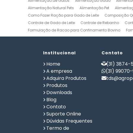
Alimentação de Gatos
Alimentação Gado
Alimenta
Alimentação Natural Pets
Alimentação Pet
Alimenta
Como Fazer Ração para Gado de Leite
Composição Qu
Controle de Gado de Leite
Controle de Rebanho
Cont
Formulação de Racao para Confinamento Bovino
For
Formulação de Ração de Postura para Galinhas
Form
Formulação de Ração para Bovinos de Corte em Confi
Formulação de Ração para Frango de Corte
Institucional
Contato
Formulaç
Formulação de Ração para Vaca de Leite
Formulação 
Home
(31) 3874-5
Gerenciamento de Fazendas
Gerenciamento Rural
A empresa
(31) 99070
Planilha Formulação de Ração Vacas Leiteiras
Progra
Adquira Produtos
tds@agrope
Software de Gestão de Propriedade Rural
Software de
Produtos
Software para Agricultura
Software para Formulação 
Downloads
Blog
Contato
Suporte Online
Dúvidas Frequentes
Termo de