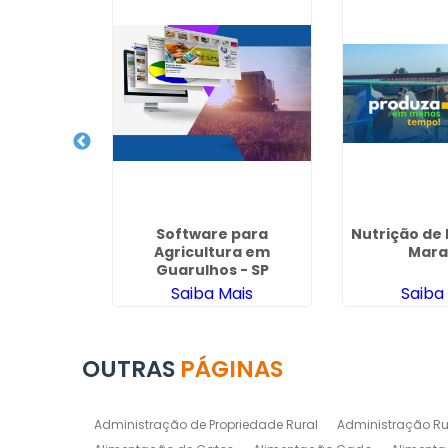
ação Para
Software para
Nutrição de
e em Itu
Agricultura em
Mara
Guarulhos - SP
ais
Saiba Mais
Saiba
OUTRAS
PÁGINAS
Administração de Propriedade Rural
Administração Ru