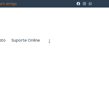
 um amigo
ato
Suporte Online
icite um Orçamento
Chame no WhatsApp
Informações