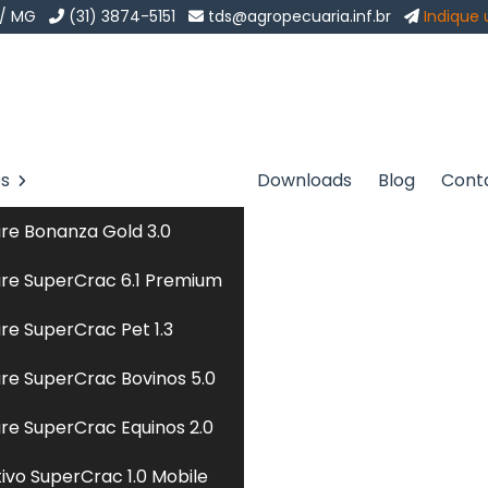
 / MG
(31) 3874-5151
tds@agropecuaria.inf.br
Indique
os
Downloads
Blog
Cont
s em Taubaté
Sol
re Bonanza Gold 3.0
aubaté
re SuperCrac 6.1 Premium
re SuperCrac Pet 1.3
garantir a saúde e o bem-estar dos felinos. O processo
re SuperCrac Bovinos 5.0
 que atendem às necessidades nutricionais específicas
minas e minerais. Utilizando tecnologia avançada, as
re SuperCrac Equinos 2.0
sonalizadas que consideram fatores como idade, peso,
tivo SuperCrac 1.0 Mobile