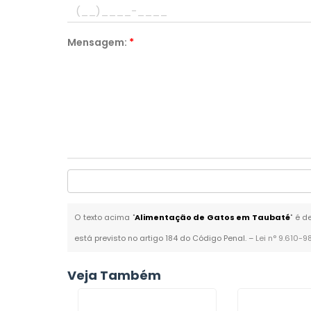
Mensagem:
*
O texto acima "
Alimentação de Gatos em Taubaté
" é d
está previsto no artigo 184 do Código Penal. –
Lei n° 9.610-9
Veja Também