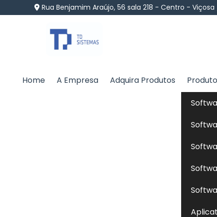
Rua Benjamim Araújo, 56 sala 218 - Centro - Viçosa
Home
A Empresa
Adquira Produtos
Produt
Alimentação de Gato
Softwa
Home
»
Informações
»
Alimentação de Gatos em T
Softwa
Softwa
A
alimentação de gatos
é essencial para 
Softwa
inclui a formulação de rações balanceadas,
dos gatos, como proteínas, gorduras, vita
Softwa
empresas especializadas criam dietas per
Aplica