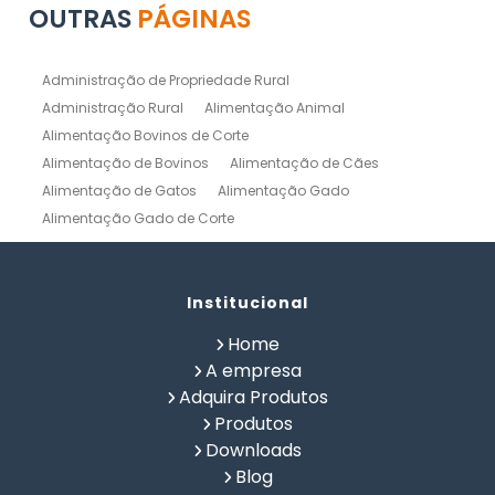
OUTRAS
PÁGINAS
Administração de Propriedade Rural
Administração Rural
Alimentação Animal
Alimentação Bovinos de Corte
Alimentação de Bovinos
Alimentação de Cães
Alimentação de Gatos
Alimentação Gado
Alimentação Gado de Corte
Alimentação Gado de Leite
Alimentação Natural Cães
Alimentação Natural para Gatos
Alimentação Natural Pets
Institucional
Alimentação Pet
Alimentação Saudavel Caes
Home
Calculo de Ração para Bovinos
Como Fabricar Ração
A empresa
Como Fazer Ração para Gado de Corte
Adquira Produtos
Como Fazer Ração para Gado de Leite
Produtos
Composição Química de Alimentos
Downloads
Confinamento Bovinos
Controle de Fazenda
Blog
Controle de Gado de Corte
Controle de Gado de Leite