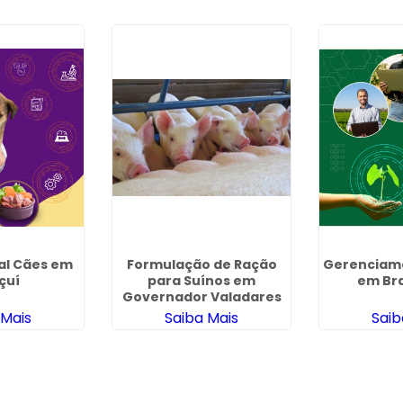
al Cães em
Formulação de Ração
Gerenciame
çuí
para Suínos em
em Bra
Governador Valadares
 Mais
Saiba Mais
Saib