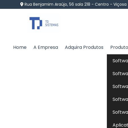
Rua Benjamim Araújo, 56 sala 218 - Centro - Viçosa
Home
A Empresa
Adquira Produtos
Produt
Alimentação de Gato
Softwa
Home
»
Informações
»
Alimentação de Gatos em Vá
Softwa
Softwa
Se você está procurando por uma empre
Softwa
atender com qualidade, compromisso, legali
TD Sistemas, uma empresa que está a ano
Softwa
softwares agropecuários existente no merc
Aplica