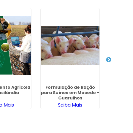
nto Agricola
Formulação de Ração
Calculo 
silândia
para Suínos em Macedo -
Bovinos em
Guarulhos
a Mais
Saiba Mais
Sa