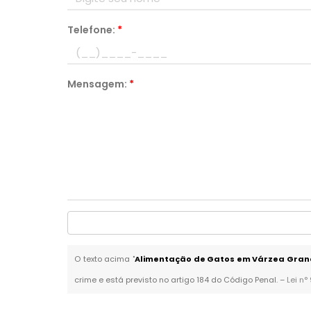
Telefone:
*
Mensagem:
*
O texto acima "
Alimentação de Gatos em Várzea Gra
crime e está previsto no artigo 184 do Código Penal. –
Lei n°