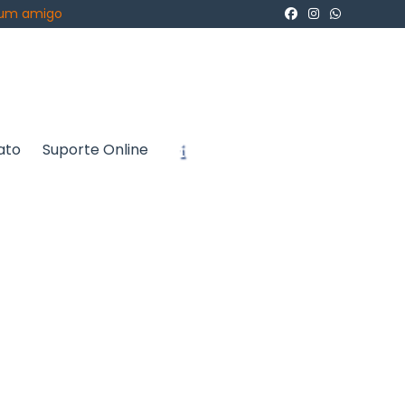
 um amigo
ato
Suporte Online
icite um Orçamento
Chame no WhatsApp
Informações