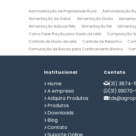
Administração de Propriedade Rural
Administração Ru
Alimentação de Gatos
Alimentação Gado
Alimenta
Alimentação Natural Pets
Alimentação Pet
Alimenta
Como Fazer Ração para Gado de Leite
Composição Qu
Controle de Gado de Leite
Controle de Rebanho
Cont
Formulação de Racao para Confinamento Bovino
For
Formulação de Ração de Postura para Galinhas
Form
Formulação de Ração para Bovinos de Corte em Confi
Formulação de Ração para Frango de Corte
Institucional
Contato
Formulaç
Formulação de Ração para Vaca de Leite
Formulação 
Home
(31) 3874-5
Gerenciamento de Fazendas
Gerenciamento Rural
A empresa
(31) 99070
Planilha Formulação de Ração Vacas Leiteiras
Progra
Adquira Produtos
tds@agrope
Software de Gestão de Propriedade Rural
Software de
Produtos
Software para Agricultura
Software para Formulação 
Downloads
Blog
Contato
Suporte Online