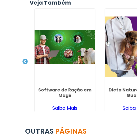
Veja Também
ovinos em
Software de Ração em
Dieta Natur
Lafeiete
Magé
Gua
ais
Saiba Mais
Saiba
OUTRAS
PÁGINAS