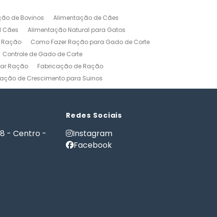
ção de Bovinos
Alimentação de Cães
l Cães
Alimentação Natural para Gatos
r Ração
Como Fazer Ração para Gado de Corte
Controle de Gado de Corte
car Ração
Fabricação de Ração
ação de Crescimento para Suinos
zerros
Formulação de Ração para Bovinos
 Ração para Engorda de Bovinos
Formulação de Ração para Suínos
Redes Sociais
Gerenciamento Agricola
18 - Centro -
Instagram
es e Gatos
Nutrição PET
Facebook
tware Administração Rural
as
Software Gestão Rural
Fazendas
Softwares Agricolas