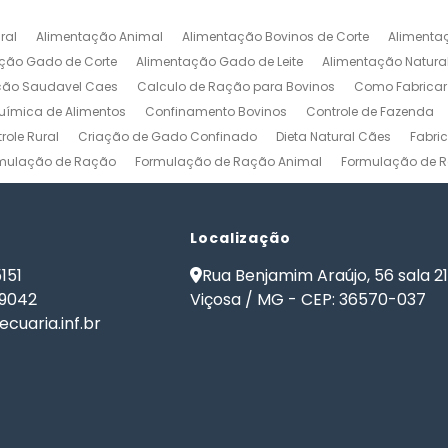
ral
Alimentação Animal
Alimentação Bovinos de Corte
Alimenta
ção Gado de Corte
Alimentação Gado de Leite
Alimentação Natura
ção Saudavel Caes
Calculo de Ração para Bovinos
Como Fabrica
ímica de Alimentos
Confinamento Bovinos
Controle de Fazenda
role Rural
Criação de Gado Confinado
Dieta Natural Cães
Fabri
mulação de Ração
Formulação de Ração Animal
Formulação de R
ulação de Ração para Aves de Postura
Formulação de Ração para Be
namento
Formulação de Ração para Bovinos de Leite
Formulação de
ão de Ração para Gado Leiteiro
Localização
Formulação de Ração para Peixes
de Ração para Vacas Leiteiras
Formulação Ração Frango de Corte
151
Rua Benjamim Araújo, 56 sala 2
Gestão Rural
Nutrição Animal
Nutrição de Bovinos
Nutrição de Cã
-9042
Viçosa / MG - CEP: 36570-037
ma de Formulação de Ração para Bovinos
Programa de Ração
Sof
cuaria.inf.br
 Ração
Software Formulação de Ração
Software Gestão de Fazend
de Ração
Software para Gestão Agrícola
Software para Gestão de 