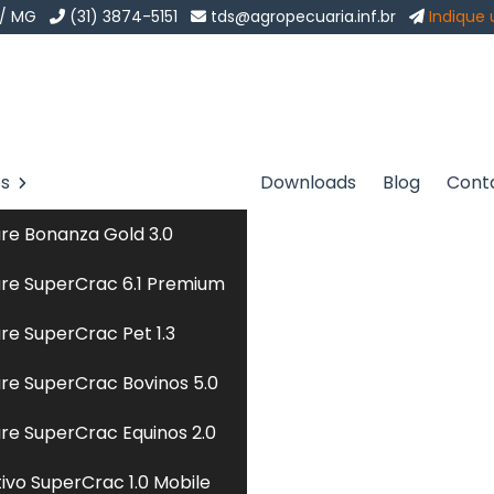
 / MG
(31) 3874-5151
tds@agropecuaria.inf.br
Indique
os
Downloads
Blog
Cont
s em Várzea Grande
Sol
re Bonanza Gold 3.0
rzea Grande
re SuperCrac 6.1 Premium
re SuperCrac Pet 1.3
sa especializada em
alimentação de gatos
para te
re SuperCrac Bovinos 5.0
dade e ética, encontrou o lugar certo. Seja bem-vindo a
s no mercado com o objetivo de atender a demanda de
re SuperCrac Equinos 2.0
ado brasileiro. Desta forma, nossa missão é atender e
tivo SuperCrac 1.0 Mobile