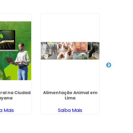
ral na Ciudad
Alimentação Animal em
Nutrição 
ayana
Lima
em 
a Mais
Saiba Mais
Sa