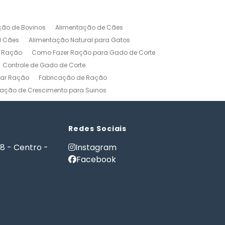
ção de Bovinos
Alimentação de Cães
l Cães
Alimentação Natural para Gatos
r Ração
Como Fazer Ração para Gado de Corte
Controle de Gado de Corte
car Ração
Fabricação de Ração
ação de Crescimento para Suinos
zerros
Formulação de Ração para Bovinos
 Ração para Engorda de Bovinos
Formulação de Ração para Suínos
Redes Sociais
Gerenciamento Agricola
18 - Centro -
Instagram
es e Gatos
Nutrição PET
Facebook
tware Administração Rural
as
Software Gestão Rural
Fazendas
Softwares Agricolas