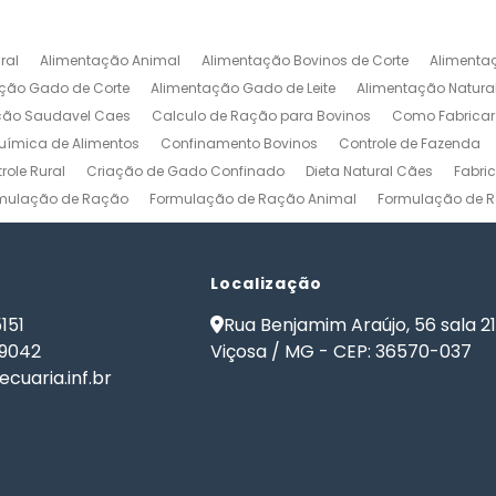
ral
Alimentação Animal
Alimentação Bovinos de Corte
Alimenta
ção Gado de Corte
Alimentação Gado de Leite
Alimentação Natura
ção Saudavel Caes
Calculo de Ração para Bovinos
Como Fabrica
ímica de Alimentos
Confinamento Bovinos
Controle de Fazenda
role Rural
Criação de Gado Confinado
Dieta Natural Cães
Fabri
mulação de Ração
Formulação de Ração Animal
Formulação de R
ulação de Ração para Aves de Postura
Formulação de Ração para Be
namento
Formulação de Ração para Bovinos de Leite
Formulação de
ão de Ração para Gado Leiteiro
Localização
Formulação de Ração para Peixes
de Ração para Vacas Leiteiras
Formulação Ração Frango de Corte
151
Rua Benjamim Araújo, 56 sala 2
Gestão Rural
Nutrição Animal
Nutrição de Bovinos
Nutrição de Cã
-9042
Viçosa / MG - CEP: 36570-037
ma de Formulação de Ração para Bovinos
Programa de Ração
Sof
cuaria.inf.br
 Ração
Software Formulação de Ração
Software Gestão de Fazend
de Ração
Software para Gestão Agrícola
Software para Gestão de 