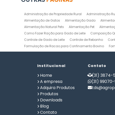
Administração de Propriedade Rural
Administração Ru
Alimentação de Gatos
Alimentação Gado
Alimenta
Alimentação Natural Pets
Alimentação Pet
Alimenta
Como Fazer Ração para Gado de Leite
Composição Qu
Controle de Gado de Leite
Controle de Rebanho
Cont
Formulação de Racao para Confinamento Bovino
For
Formulação de Ração de Postura para Galinhas
Form
Formulação de Ração para Bovinos de Corte em Confi
Formulação de Ração para Frango de Corte
Institucional
Contato
Formulaç
Formulação de Ração para Vaca de Leite
Formulação 
Home
(31) 3874-5
Gerenciamento de Fazendas
Gerenciamento Rural
A empresa
(31) 99070
Planilha Formulação de Ração Vacas Leiteiras
Progra
Adquira Produtos
tds@agrope
Software de Gestão de Propriedade Rural
Software de
Produtos
Software para Agricultura
Software para Formulação 
Downloads
Blog
Contato