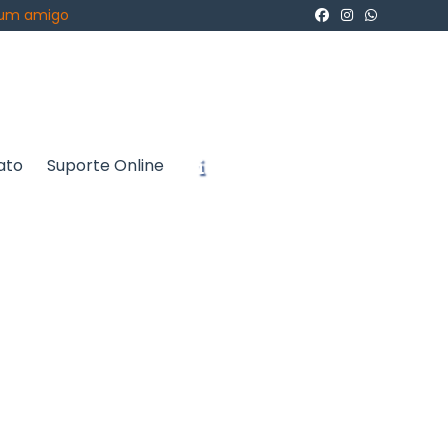
 um amigo
ato
Suporte Online
icite um Orçamento
Chame no WhatsApp
Informações