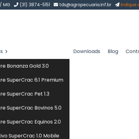
 / MG
(31) 3874-5151
tds@agropecuaria.inf.br
Indique
os
Downloads
Blog
Cont
no Interior de São
re Bonanza Gold 3.0
Sol
re SuperCrac 6.1 Premium
rior de São Paulo
re SuperCrac Pet 1.3
re SuperCrac Bovinos 5.0
garantir a saúde e o bem-estar dos felinos. O processo
re SuperCrac Equinos 2.0
 que atendem às necessidades nutricionais específicas
tivo SuperCrac 1.0 Mobile
minas e minerais. Utilizando tecnologia avançada, as