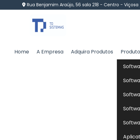
Rua Benjamim Araújo, 56 sala 218 - Centro - Viçosa
Home
A Empresa
Adquira Produtos
Produt
Alimentação de Gatos 
Softwa
Paulo
Softwa
Home
»
Informações
»
Alimentação de Gatos no Inte
Softwa
Softwa
A
alimentação de gatos
é essencial para 
Softwa
inclui a formulação de rações balanceadas,
Aplica
dos gatos, como proteínas, gorduras, vita