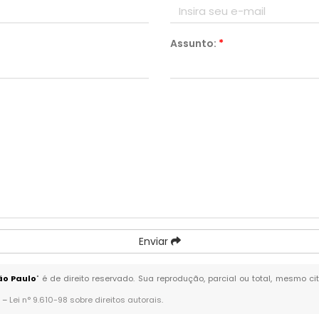
Assunto:
*
Enviar
ão Paulo
" é de direito reservado. Sua reprodução, parcial ou total, mesmo c
. –
Lei n° 9.610-98 sobre direitos autorais
.