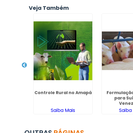
Veja Também
ação Para
Controle Rural no Amapá
Formulação
Rondônia
para Su
Venez
ais
Saiba Mais
Saiba
OUTRAS
PÁGINAS