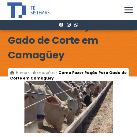
Como Fazer Ração Para
Gado de Corte em
Camagüey
Home
»
Informações
»
Como Fazer Ração Para Gado de
Corte em Camagüey