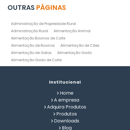
OUTRAS
PÁGINAS
Administração de Propriedade Rural
Administração Rural
Alimentação Animal
Alimentação Bovinos de Corte
Alimentação de Bovinos
Alimentação de Cães
Alimentação de Gatos
Alimentação Gado
Alimentação Gado de Corte
Alimentação Gado de Leite
Alimentação Natural Cães
Alimentação Natural para Gatos
Alimentação Natural Pets
Institucional
Alimentação Pet
Alimentação Saudavel Caes
Home
Calculo de Ração para Bovinos
Como Fabricar Ração
A empresa
Como Fazer Ração para Gado de Corte
Adquira Produtos
Como Fazer Ração para Gado de Leite
Produtos
Composição Química de Alimentos
Downloads
Confinamento Bovinos
Controle de Fazenda
Blog