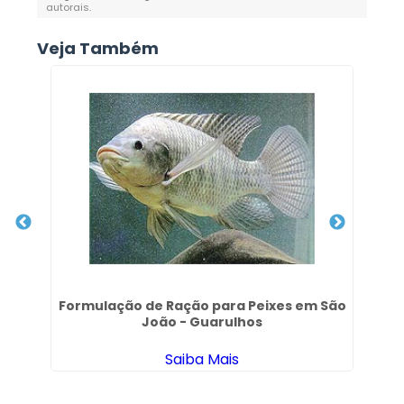
autorais
.
Veja Também
Formulação de Ração para Peixes em São
Cr
João - Guarulhos
Saiba Mais