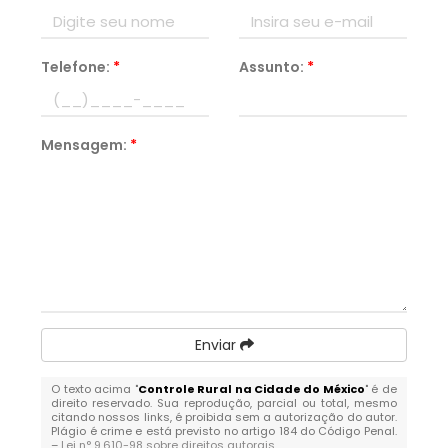
Telefone:
*
Assunto:
*
Mensagem:
*
Enviar
O texto acima "
Controle Rural na Cidade do México
" é de
direito reservado. Sua reprodução, parcial ou total, mesmo
citando nossos links, é proibida sem a autorização do autor.
Plágio é crime e está previsto no artigo 184 do Código Penal.
–
Lei n° 9.610-98 sobre direitos autorais
.