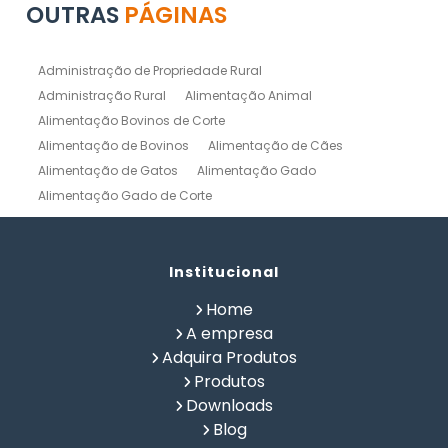
OUTRAS
PÁGINAS
Administração de Propriedade Rural
Administração Rural
Alimentação Animal
Alimentação Bovinos de Corte
Alimentação de Bovinos
Alimentação de Cães
Alimentação de Gatos
Alimentação Gado
Alimentação Gado de Corte
Alimentação Gado de Leite
Alimentação Natural Cães
Alimentação Natural para Gatos
Alimentação Natural Pets
Institucional
Alimentação Pet
Alimentação Saudavel Caes
Home
Calculo de Ração para Bovinos
Como Fabricar Ração
A empresa
Como Fazer Ração para Gado de Corte
Adquira Produtos
Como Fazer Ração para Gado de Leite
Produtos
Composição Química de Alimentos
Downloads
Confinamento Bovinos
Controle de Fazenda
Blog
Controle de Gado de Corte
Controle de Gado de Leite