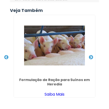
Veja Também
as
Formulação de Ração para Suínos em
A
Heredia
Saiba Mais