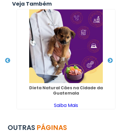
Veja Também
San
Dieta Natural Cães na Cidade da
Ge
Guatemala
Saiba Mais
OUTRAS
PÁGINAS