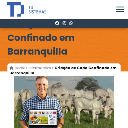
Criação de Gado
Confinado em
Barranquilla
Home
»
Informações
»
Criação de Gado Confinado em
Barranquilla