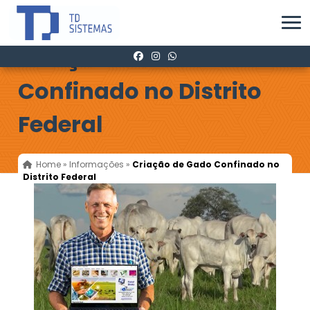
Criação de Gado
Confinado no Distrito
Federal
Home
»
Informações
»
Criação de Gado Confinado no
Distrito Federal