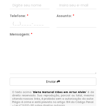
Telefone:
*
Assunto:
*
Mensagem:
*
Enviar
O texto acima "
Dieta Natural Cães em Artur Alvim
" é de
direito reservado. Sua reprodução, parcial ou total, mesmo
citando nossos links, é proibida sem a autorização do autor.
Plágio é crime e está previsto no artigo 184 do Código Penal.
–
Lei n° 9.610-98 sobre direitos autorais
.