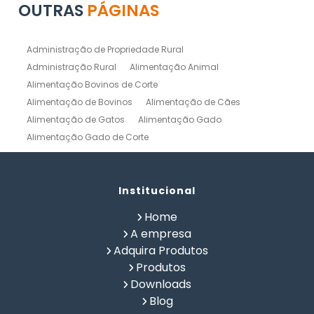
OUTRAS
PÁGINAS
Administração de Propriedade Rural
Administração Rural
Alimentação Animal
Alimentação Bovinos de Corte
Alimentação de Bovinos
Alimentação de Cães
Alimentação de Gatos
Alimentação Gado
Alimentação Gado de Corte
Alimentação Gado de Leite
Alimentação Natural Cães
Alimentação Natural para Gatos
Alimentação Natural Pets
Institucional
Alimentação Pet
Alimentação Saudavel Caes
Home
Calculo de Ração para Bovinos
Como Fabricar Ração
A empresa
Como Fazer Ração para Gado de Corte
Adquira Produtos
Como Fazer Ração para Gado de Leite
Produtos
Composição Química de Alimentos
Downloads
Confinamento Bovinos
Controle de Fazenda
Blog
Controle de Gado de Corte
Controle de Gado de Leite