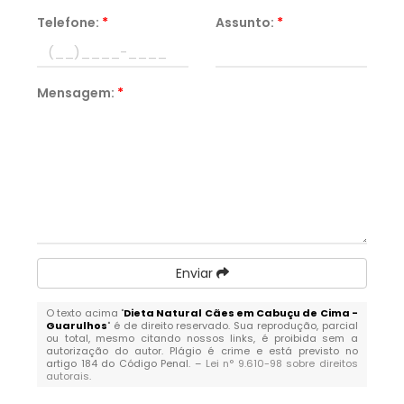
Telefone:
*
Assunto:
*
Mensagem:
*
Enviar
O texto acima "
Dieta Natural Cães em Cabuçu de Cima -
Guarulhos
" é de direito reservado. Sua reprodução, parcial
ou total, mesmo citando nossos links, é proibida sem a
autorização do autor. Plágio é crime e está previsto no
artigo 184 do Código Penal. –
Lei n° 9.610-98 sobre direitos
autorais
.