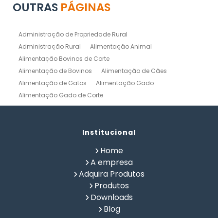
OUTRAS
PÁGINAS
Administração de Propriedade Rural
Administração Rural
Alimentação Animal
Alimentação Bovinos de Corte
Alimentação de Bovinos
Alimentação de Cães
Alimentação de Gatos
Alimentação Gado
Alimentação Gado de Corte
Alimentação Gado de Leite
Alimentação Natural Cães
Alimentação Natural para Gatos
Alimentação Natural Pets
Institucional
Alimentação Pet
Alimentação Saudavel Caes
Home
Calculo de Ração para Bovinos
Como Fabricar Ração
A empresa
Como Fazer Ração para Gado de Corte
Adquira Produtos
Como Fazer Ração para Gado de Leite
Produtos
Composição Química de Alimentos
Downloads
Confinamento Bovinos
Controle de Fazenda
Blog
Controle de Gado de Corte
Controle de Gado de Leite