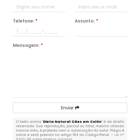
Telefone:
*
Assunto:
*
Mensagem:
*
Enviar
O texto acima "
Dieta Natural Cães em Colón
" é de direito
reservado. Sua reprodução, parcial ou total, mesmo citando
nossos links, é proibida sem a autorização do autor. Plágio é
crime e está previsto no artigo 184 do Código Penal. –
Lei n°
9.610-98 sobre direitos autorais
.