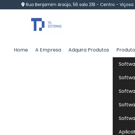
Rua Benjamim Araújo, 56 sala 218 - Centro - Viçosa
Home
A Empresa
Adquira Produtos
Produt
Dieta Natural Cães em
Softwa
Home
»
Informações
»
Dieta Natural Cães em La Ce
Softwa
Softwa
A
dieta natural cães
é uma abordagem que
Softwa
processados, em contraste com rações indus
como carnes magras, vegetais, frutas e grão
Softwa
mais próxima à dieta ancestral dos cães. 
Aplica