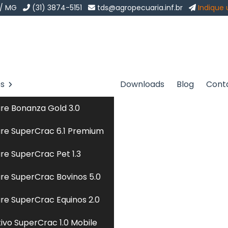
 / MG
(31) 3874-5151
tds@agropecuaria.inf.br
Indique
os
Downloads
Blog
Cont
 La Ceiba
Sol
re Bonanza Gold 3.0
iba
re SuperCrac 6.1 Premium
re SuperCrac Pet 1.3
 prioriza o uso de alimentos frescos e minimamente
re SuperCrac Bovinos 5.0
trializadas. Essa dieta inclui ingredientes naturais,
s integrais, proporcionando uma nutrição equilibrada e
re SuperCrac Equinos 2.0
A formulação é ajustada para atender às necessidades
tivo SuperCrac 1.0 Mobile