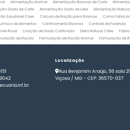
ral
Alimentação Animal
Alimentação Bovinos de Corte
Alimenta
ção Gado de Corte
Alimentação Gado de Leite
Alimentação Natura
ção Saudavel Caes
Calculo de Ração para Bovinos
Como Fabrica
ímica de Alimentos
Confinamento Bovinos
Controle de Fazenda
role Rural
Criação de Gado Confinado
Dieta Natural Cães
Fabri
mulação de Ração
Formulação de Ração Animal
Formulação de R
ulação de Ração para Aves de Postura
Formulação de Ração para Be
namento
Formulação de Ração para Bovinos de Leite
Formulação de
ão de Ração para Gado Leiteiro
Localização
Formulação de Ração para Peixes
de Ração para Vacas Leiteiras
Formulação Ração Frango de Corte
151
Rua Benjamim Araújo, 56 sala 2
Gestão Rural
Nutrição Animal
Nutrição de Bovinos
Nutrição de Cã
-9042
Viçosa / MG - CEP: 36570-037
ma de Formulação de Ração para Bovinos
Programa de Ração
Sof
cuaria.inf.br
 Ração
Software Formulação de Ração
Software Gestão de Fazend
de Ração
Software para Gestão Agrícola
Software para Gestão de 