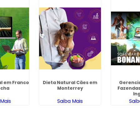
al em Franco
Dieta Natural Cães em
Gerenci
ocha
Monterrey
Fazendas
In
 Mais
Saiba Mais
Saib