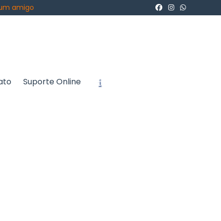
 um amigo
ato
Suporte Online
icite um Orçamento
Chame no WhatsApp
Informações