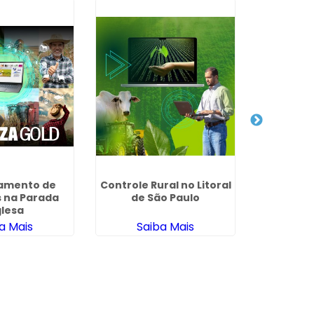
amento de
Controle Rural no Litoral
Criaç
 na Parada
de São Paulo
Confina
glesa
a Mais
Saiba Mais
Sa