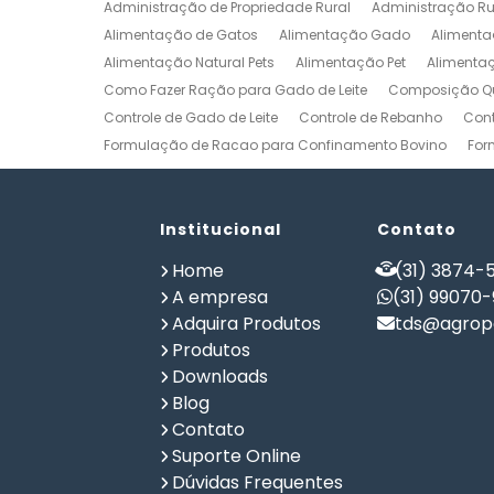
Administração de Propriedade Rural
Administração Ru
Alimentação de Gatos
Alimentação Gado
Alimenta
Alimentação Natural Pets
Alimentação Pet
Alimenta
Como Fazer Ração para Gado de Leite
Composição Qu
Controle de Gado de Leite
Controle de Rebanho
Cont
Formulação de Racao para Confinamento Bovino
For
Formulação de Ração de Postura para Galinhas
Form
Formulação de Ração para Bovinos de Corte em Confi
Formulação de Ração para Frango de Corte
Institucional
Contato
Formulaç
Formulação de Ração para Vaca de Leite
Formulação 
Home
(31) 3874-5
Gerenciamento de Fazendas
Gerenciamento Rural
A empresa
(31) 99070
Planilha Formulação de Ração Vacas Leiteiras
Progra
Adquira Produtos
tds@agrope
Software de Gestão de Propriedade Rural
Software de
Produtos
Software para Agricultura
Software para Formulação 
Downloads
Blog
Contato
Suporte Online
Dúvidas Frequentes