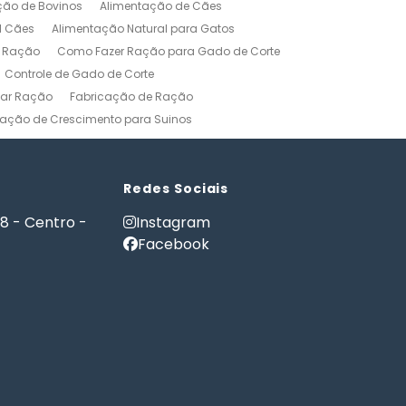
ção de Bovinos
Alimentação de Cães
l Cães
Alimentação Natural para Gatos
r Ração
Como Fazer Ração para Gado de Corte
Controle de Gado de Corte
car Ração
Fabricação de Ração
ação de Crescimento para Suinos
zerros
Formulação de Ração para Bovinos
 Ração para Engorda de Bovinos
Formulação de Ração para Suínos
Redes Sociais
Gerenciamento Agricola
18 - Centro -
Instagram
es e Gatos
Nutrição PET
Facebook
tware Administração Rural
as
Software Gestão Rural
Fazendas
Softwares Agricolas