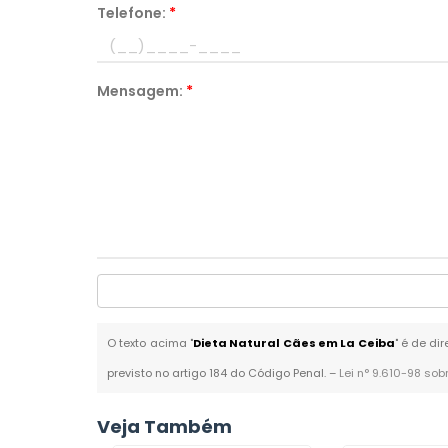
Telefone:
*
Mensagem:
*
O texto acima "
Dieta Natural Cães em La Ceiba
" é de di
previsto no artigo 184 do Código Penal. –
Lei n° 9.610-98 sob
Veja Também