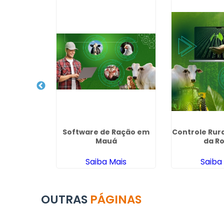
ação Para
Software de Ração em
Controle Rur
e no Peru
Mauá
da R
ais
Saiba Mais
Saiba
OUTRAS
PÁGINAS