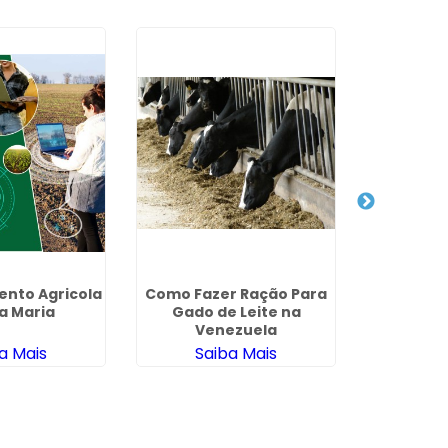
nto Agricola
Como Fazer Ração Para
Como Faz
la Maria
Gado de Leite na
Gado 
Venezuela
G
a Mais
Saiba Mais
Sa