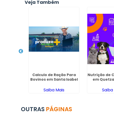
Veja Também
Animal em
Calculo de Ração Para
Nutrição de 
de
Bovinos em Santa Isabel
em Quetza
ais
Saiba Mais
Saiba
OUTRAS
PÁGINAS