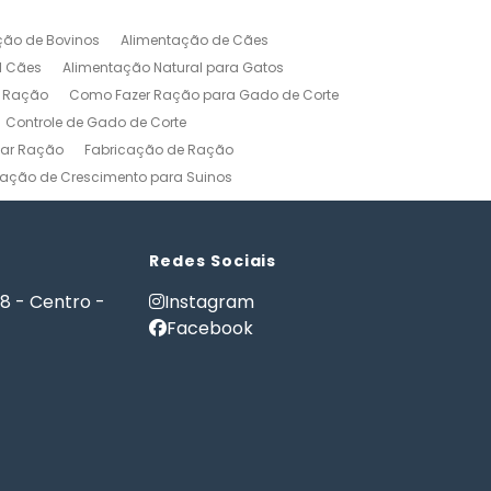
ção de Bovinos
Alimentação de Cães
l Cães
Alimentação Natural para Gatos
r Ração
Como Fazer Ração para Gado de Corte
Controle de Gado de Corte
car Ração
Fabricação de Ração
ação de Crescimento para Suinos
zerros
Formulação de Ração para Bovinos
 Ração para Engorda de Bovinos
Formulação de Ração para Suínos
Redes Sociais
Gerenciamento Agricola
18 - Centro -
Instagram
es e Gatos
Nutrição PET
Facebook
tware Administração Rural
as
Software Gestão Rural
Fazendas
Softwares Agricolas