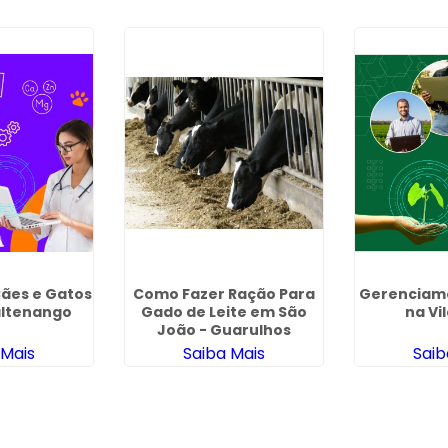
Cães e Gatos
Como Fazer Ração Para
Gerenciame
ltenango
Gado de Leite em São
na Vi
João - Guarulhos
 Mais
Saiba Mais
Saib