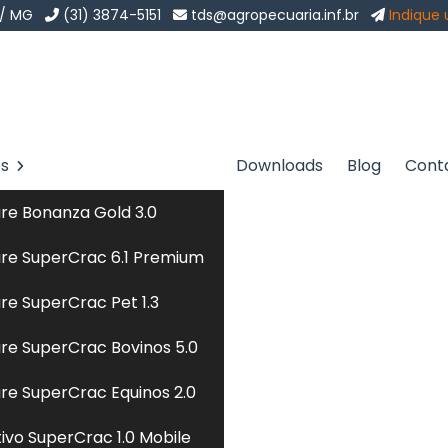
 / MG
(31) 3874-5151
tds@agropecuaria.inf.br
Indique
os
Downloads
Blog
Cont
 Presidente Prudente
Sol
re Bonanza Gold 3.0
dente Prudente
re SuperCrac 6.1 Premium
re SuperCrac Pet 1.3
lizada em
dieta natural cães
para te atender com
re SuperCrac Bovinos 5.0
es sob medida? Chegou ao lugar certo. Seja bem-vindo a
s no mercado com o objetivo de atender a demanda de
re SuperCrac Equinos 2.0
ado brasileiro. Desta forma, nossa missão é atender e
tivo SuperCrac 1.0 Mobile