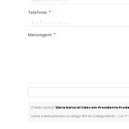
Telefone:
*
Mensagem:
*
O texto acima "
Dieta Natural Cães em Presidente Prud
crime e está previsto no artigo 184 do Código Penal. –
Lei n°