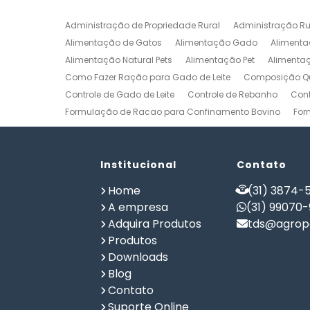
Administração de Propriedade Rural
Administração Ru
Alimentação de Gatos
Alimentação Gado
Alimenta
Alimentação Natural Pets
Alimentação Pet
Alimenta
Como Fazer Ração para Gado de Leite
Composição Qu
Controle de Gado de Leite
Controle de Rebanho
Cont
Formulação de Racao para Confinamento Bovino
For
Formulação de Ração de Postura para Galinhas
Form
Formulação de Ração para Bovinos de Corte em Confi
Formulação de Ração para Frango de Corte
Institucional
Contato
Formulaç
Formulação de Ração para Vaca de Leite
Formulação 
Home
(31) 3874-5
Gerenciamento de Fazendas
Gerenciamento Rural
A empresa
(31) 99070
Planilha Formulação de Ração Vacas Leiteiras
Progra
Adquira Produtos
tds@agrope
Software de Gestão de Propriedade Rural
Software de
Produtos
Software para Agricultura
Software para Formulação 
Downloads
Blog
Contato
Suporte Online