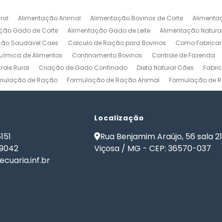
ral
Alimentação Animal
Alimentação Bovinos de Corte
Alimenta
ção Gado de Corte
Alimentação Gado de Leite
Alimentação Natura
ção Saudavel Caes
Calculo de Ração para Bovinos
Como Fabrica
ímica de Alimentos
Confinamento Bovinos
Controle de Fazenda
role Rural
Criação de Gado Confinado
Dieta Natural Cães
Fabri
mulação de Ração
Formulação de Ração Animal
Formulação de R
ulação de Ração para Aves de Postura
Formulação de Ração para Be
namento
Formulação de Ração para Bovinos de Leite
Formulação de
ão de Ração para Gado Leiteiro
Localização
Formulação de Ração para Peixes
de Ração para Vacas Leiteiras
Formulação Ração Frango de Corte
151
Rua Benjamim Araújo, 56 sala 2
Gestão Rural
Nutrição Animal
Nutrição de Bovinos
Nutrição de Cã
-9042
Viçosa / MG - CEP: 36570-037
ma de Formulação de Ração para Bovinos
Programa de Ração
Sof
cuaria.inf.br
 Ração
Software Formulação de Ração
Software Gestão de Fazend
de Ração
Software para Gestão Agrícola
Software para Gestão de 