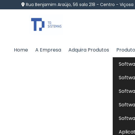
Rua Benjamim Araújo, 56 sala 218 - Centro - Viçosa
Home
A Empresa
Adquira Produtos
Produt
Dieta Natural Cães em
Softwa
Home
»
Informações
»
Dieta Natural Cães em Presi
Softwa
Softwa
Está buscando por uma empresa especia
Softwa
qualidade, ética, suporte contínuo e soluçõ
TD Sistemas, uma empresa que está a ano
Softwa
softwares agropecuários existente no merc
Aplica