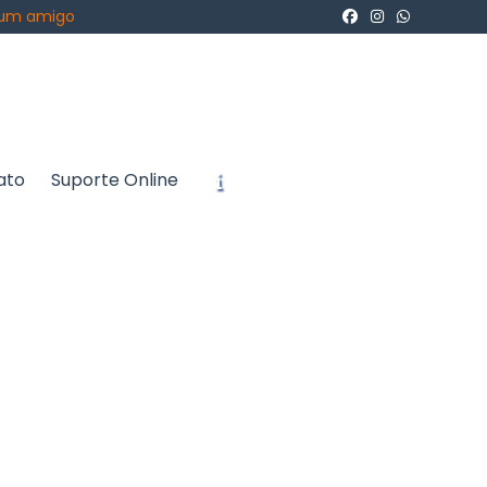
 um amigo
ato
Suporte Online
icite um Orçamento
Chame no WhatsApp
Informações