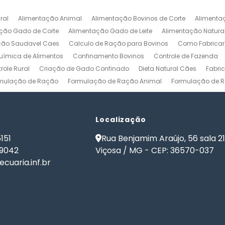
ral
Alimentação Animal
Alimentação Bovinos de Corte
Alimenta
ção Gado de Corte
Alimentação Gado de Leite
Alimentação Natura
ção Saudavel Caes
Calculo de Ração para Bovinos
Como Fabrica
ímica de Alimentos
Confinamento Bovinos
Controle de Fazenda
role Rural
Criação de Gado Confinado
Dieta Natural Cães
Fabri
mulação de Ração
Formulação de Ração Animal
Formulação de R
ulação de Ração para Aves de Postura
Formulação de Ração para Be
namento
Formulação de Ração para Bovinos de Leite
Formulação de
ão de Ração para Gado Leiteiro
Localização
Formulação de Ração para Peixes
de Ração para Vacas Leiteiras
Formulação Ração Frango de Corte
151
Rua Benjamim Araújo, 56 sala 2
Gestão Rural
Nutrição Animal
Nutrição de Bovinos
Nutrição de Cã
-9042
Viçosa / MG - CEP: 36570-037
ma de Formulação de Ração para Bovinos
Programa de Ração
Sof
cuaria.inf.br
 Ração
Software Formulação de Ração
Software Gestão de Fazend
de Ração
Software para Gestão Agrícola
Software para Gestão de 