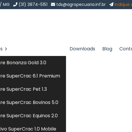
 / MG
(31) 3874-5151
tds@agropecuaria.inf.br
Indique
os
Downloads
Blog
Cont
m Puntarenas
Sol
re Bonanza Gold 3.0
arenas
re SuperCrac 6.1 Premium
re SuperCrac Pet 1.3
 prioriza o uso de alimentos frescos e minimamente
re SuperCrac Bovinos 5.0
trializadas. Essa dieta inclui ingredientes naturais,
s integrais, proporcionando uma nutrição equilibrada e
re SuperCrac Equinos 2.0
A formulação é ajustada para atender às necessidades
tivo SuperCrac 1.0 Mobile