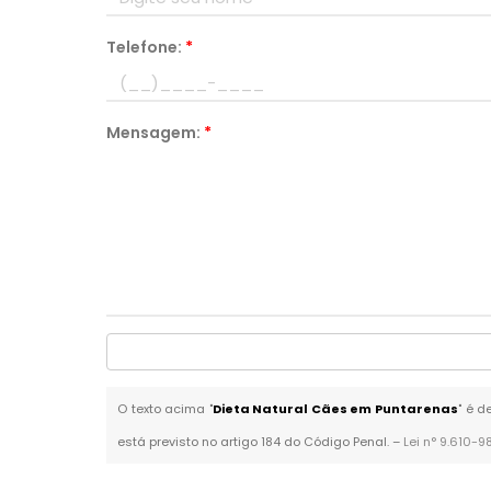
Telefone:
*
Mensagem:
*
O texto acima "
Dieta Natural Cães em Puntarenas
" é d
está previsto no artigo 184 do Código Penal. –
Lei n° 9.610-9