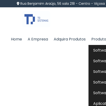
Rua Benjamim Araújo, 56 sala 218 - Centro - Viçosa
Home
A Empresa
Adquira Produtos
Produt
Dieta Natural Cães e
Softwa
Home
»
Informações
»
Dieta Natural Cães em Punt
Softwa
Softwa
A
dieta natural cães
é uma abordagem que
Softwa
processados, em contraste com rações indus
como carnes magras, vegetais, frutas e grão
Softwa
mais próxima à dieta ancestral dos cães. 
Aplica