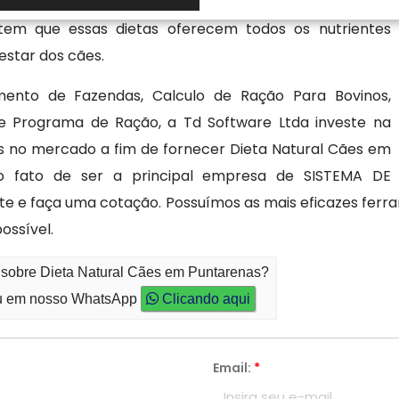
ores como idade, tamanho e saúde geral. Com o uso de
tem que essas dietas oferecem todos os nutrientes
estar dos cães.
ento de Fazendas, Calculo de Ração Para Bovinos,
l e Programa de Ração, a Td Software Ltda investe na
s no mercado a fim de fornecer Dieta Natural Cães em
o fato de ser a principal empresa de SISTEMA DE
e faça uma cotação. Possuímos as mais eficazes ferram
ossível.
o sobre Dieta Natural Cães em Puntarenas?
 em nosso WhatsApp
Clicando aqui
Email:
*