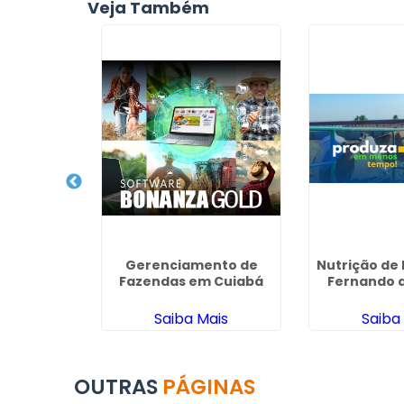
Veja Também
o em Embu
Gerenciamento de
Nutrição de
ú
Fazendas em Cuiabá
Fernando d
ais
Saiba Mais
Saiba
OUTRAS
PÁGINAS