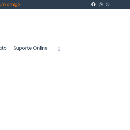
 um amigo
ato
Suporte Online
icite um Orçamento
Chame no WhatsApp
Informações