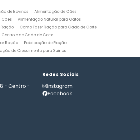
ção de Bovinos
Alimentação de Cães
l Cães
Alimentação Natural para Gatos
r Ração
Como Fazer Ração para Gado de Corte
Controle de Gado de Corte
car Ração
Fabricação de Ração
ação de Crescimento para Suinos
zerros
Formulação de Ração para Bovinos
 Ração para Engorda de Bovinos
Formulação de Ração para Suínos
Redes Sociais
Gerenciamento Agricola
18 - Centro -
Instagram
es e Gatos
Nutrição PET
Facebook
tware Administração Rural
as
Software Gestão Rural
Fazendas
Softwares Agricolas