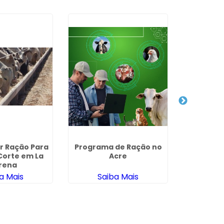
r Ração Para
Programa de Ração no
Como Faz
Corte em La
Acre
Gado de L
rena
d
a Mais
Saiba Mais
Sa