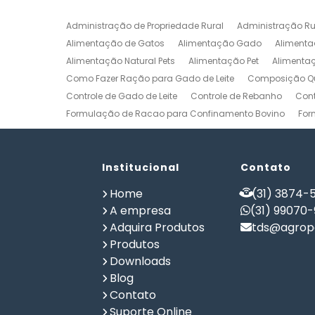
Administração de Propriedade Rural
Administração Ru
Alimentação de Gatos
Alimentação Gado
Alimenta
Alimentação Natural Pets
Alimentação Pet
Alimenta
Como Fazer Ração para Gado de Leite
Composição Qu
Controle de Gado de Leite
Controle de Rebanho
Cont
Formulação de Racao para Confinamento Bovino
For
Formulação de Ração de Postura para Galinhas
Form
Formulação de Ração para Bovinos de Corte em Confi
Formulação de Ração para Frango de Corte
Institucional
Contato
Formulaç
Formulação de Ração para Vaca de Leite
Formulação 
Home
(31) 3874-5
Gerenciamento de Fazendas
Gerenciamento Rural
A empresa
(31) 99070
Planilha Formulação de Ração Vacas Leiteiras
Progra
Adquira Produtos
tds@agrope
Software de Gestão de Propriedade Rural
Software de
Produtos
Software para Agricultura
Software para Formulação 
Downloads
Blog
Contato
Suporte Online