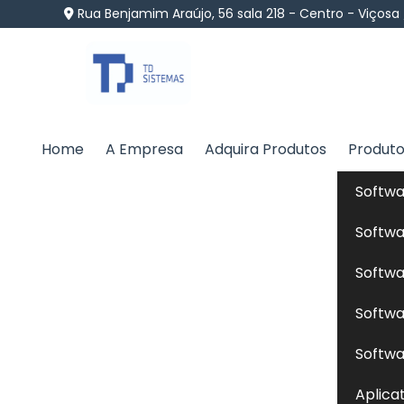
Rua Benjamim Araújo, 56 sala 218 - Centro - Viçosa
Home
A Empresa
Adquira Produtos
Produt
Dieta Natural Cães em
Softwa
Home
»
Informações
»
Dieta Natural Cães em Ribeir
Softwa
Softwa
A
dieta natural cães
é uma abordagem que
Softwa
processados, em contraste com rações indus
como carnes magras, vegetais, frutas e grão
Softwa
mais próxima à dieta ancestral dos cães. 
Aplica