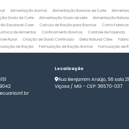
ral
Alimentação Animal
Alimentação Bovinos de Corte
Alimenta
ção Gado de Corte
Alimentação Gado de Leite
Alimentação Natura
ção Saudavel Caes
Calculo de Ração para Bovinos
Como Fabrica
ímica de Alimentos
Confinamento Bovinos
Controle de Fazenda
role Rural
Criação de Gado Confinado
Dieta Natural Cães
Fabri
mulação de Ração
Formulação de Ração Animal
Formulação de R
ulação de Ração para Aves de Postura
Formulação de Ração para Be
namento
Formulação de Ração para Bovinos de Leite
Formulação de
ão de Ração para Gado Leiteiro
Localização
Formulação de Ração para Peixes
de Ração para Vacas Leiteiras
Formulação Ração Frango de Corte
151
Rua Benjamim Araújo, 56 sala 2
Gestão Rural
Nutrição Animal
Nutrição de Bovinos
Nutrição de Cã
-9042
Viçosa / MG - CEP: 36570-037
ma de Formulação de Ração para Bovinos
Programa de Ração
Sof
cuaria.inf.br
 Ração
Software Formulação de Ração
Software Gestão de Fazend
de Ração
Software para Gestão Agrícola
Software para Gestão de 