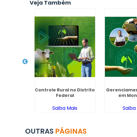
Veja Também
ento de
Controle Rural no Distrito
Gerenciamen
 Senador
Federal
em Mon
do
ais
Saiba Mais
Saiba
OUTRAS
PÁGINAS