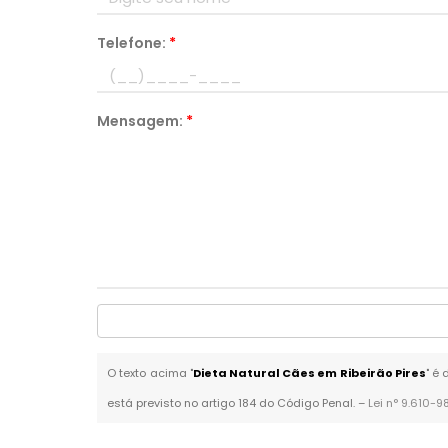
Telefone:
*
Mensagem:
*
O texto acima "
Dieta Natural Cães em Ribeirão Pires
" é
está previsto no artigo 184 do Código Penal. –
Lei n° 9.610-9