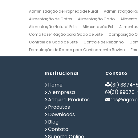
Administração de Propriedade Rural
Administração Ru
Alimentação de Gatos
Alimentação Gado
Alimenta
Alimentação Natural Pets
Alimentação Pet
Alimenta
Como Fazer Ração para Gado de Leite
Composição Qu
Controle de Gado de Leite
Controle de Rebanho
Cont
Formulação de Racao para Confinamento Bovino
For
Formulação de Ração de Postura para Galinhas
Form
Formulação de Ração para Bovinos de Corte em Confi
Formulação de Ração para Frango de Corte
Institucional
Contato
Formulaç
Formulação de Ração para Vaca de Leite
Formulação 
Home
(31) 3874-5
Gerenciamento de Fazendas
Gerenciamento Rural
A empresa
(31) 99070
Planilha Formulação de Ração Vacas Leiteiras
Progra
Adquira Produtos
tds@agrope
Software de Gestão de Propriedade Rural
Software de
Produtos
Software para Agricultura
Software para Formulação 
Downloads
Blog
Contato
Suporte Online