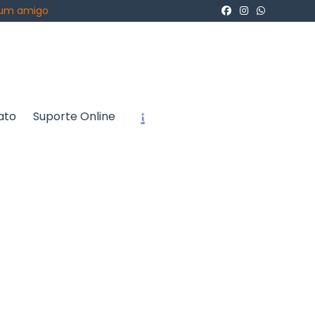
 um amigo
ato
Suporte Online
icite um Orçamento
Chame no WhatsApp
Informações