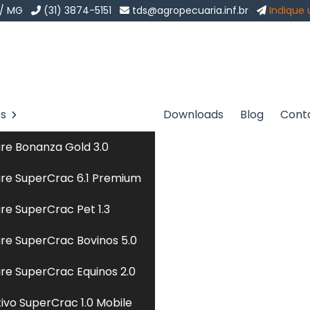
 / MG
(31) 3874-5151
tds@agropecuaria.inf.br
Indique
os
Downloads
Blog
Cont
 Ribeirão Pires
Sol
re Bonanza Gold 3.0
ão Pires
re SuperCrac 6.1 Premium
re SuperCrac Pet 1.3
 prioriza o uso de alimentos frescos e minimamente
re SuperCrac Bovinos 5.0
trializadas. Essa dieta inclui ingredientes naturais,
s integrais, proporcionando uma nutrição equilibrada e
re SuperCrac Equinos 2.0
A formulação é ajustada para atender às necessidades
tivo SuperCrac 1.0 Mobile