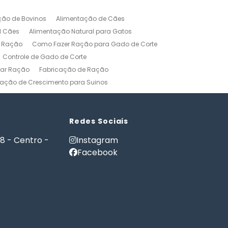
ção de Bovinos
Alimentação de Cães
l Cães
Alimentação Natural para Gatos
r Ração
Como Fazer Ração para Gado de Corte
Controle de Gado de Corte
car Ração
Fabricação de Ração
ação de Crescimento para Suinos
zerros
Formulação de Ração para Bovinos
 Ração para Engorda de Bovinos
Formulação de Ração para Suínos
Redes Sociais
Gerenciamento Agricola
18 - Centro -
Instagram
es e Gatos
Nutrição PET
Facebook
tware Administração Rural
as
Software Gestão Rural
Fazendas
Softwares Agricolas