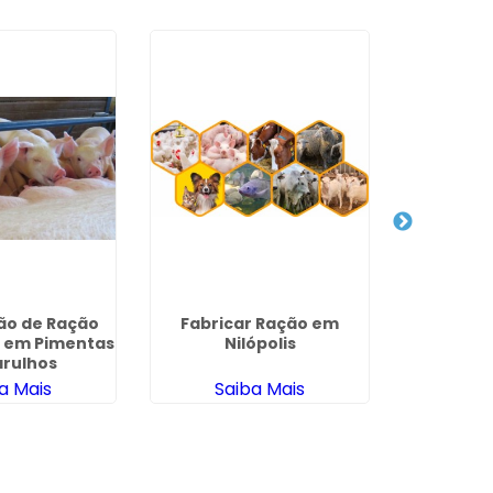
ão de Ração
Fabricar Ração em
Nutrição 
s em Pimentas
Nilópolis
em 
arulhos
a Mais
Saiba Mais
Sa