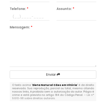
Telefone:
*
Assunto:
*
Mensagem:
*
Enviar
O texto acima "
Dieta Natural Cães em Vitória
" é de direito
reservado. Sua reprodução, parcial ou total, mesmo citando
nossos links, é proibida sem a autorização do autor. Plágio é
crime e está previsto no artigo 184 do Código Penal. –
Lei n°
9.610-98 sobre direitos autorais
.