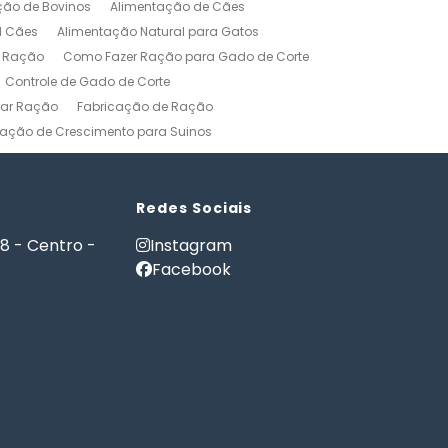
ção de Bovinos
Alimentação de Cães
l Cães
Alimentação Natural para Gatos
r Ração
Como Fazer Ração para Gado de Corte
Controle de Gado de Corte
car Ração
Fabricação de Ração
ação de Crescimento para Suinos
zerros
Formulação de Ração para Bovinos
 Ração para Engorda de Bovinos
Formulação de Ração para Suínos
Redes Sociais
Gerenciamento Agricola
18 - Centro -
Instagram
es e Gatos
Nutrição PET
Facebook
tware Administração Rural
as
Software Gestão Rural
Fazendas
Softwares Agricolas