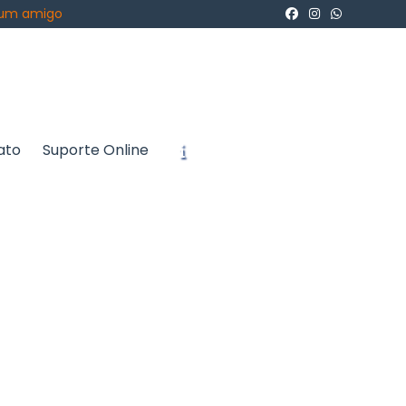
 um amigo
ato
Suporte Online
icite um Orçamento
Chame no WhatsApp
Informações