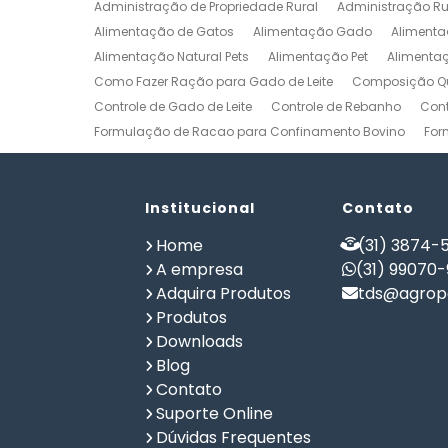
Administração de Propriedade Rural
Administração Ru
Alimentação de Gatos
Alimentação Gado
Alimenta
Alimentação Natural Pets
Alimentação Pet
Alimenta
Como Fazer Ração para Gado de Leite
Composição Qu
Controle de Gado de Leite
Controle de Rebanho
Cont
Formulação de Racao para Confinamento Bovino
For
Formulação de Ração de Postura para Galinhas
Form
Formulação de Ração para Bovinos de Corte em Confi
Formulação de Ração para Frango de Corte
Institucional
Contato
Formulaç
Formulação de Ração para Vaca de Leite
Formulação 
Home
(31) 3874-5
Gerenciamento de Fazendas
Gerenciamento Rural
A empresa
(31) 99070
Planilha Formulação de Ração Vacas Leiteiras
Progra
Adquira Produtos
tds@agrope
Software de Gestão de Propriedade Rural
Software de
Produtos
Software para Agricultura
Software para Formulação 
Downloads
Blog
Contato
Suporte Online
Dúvidas Frequentes