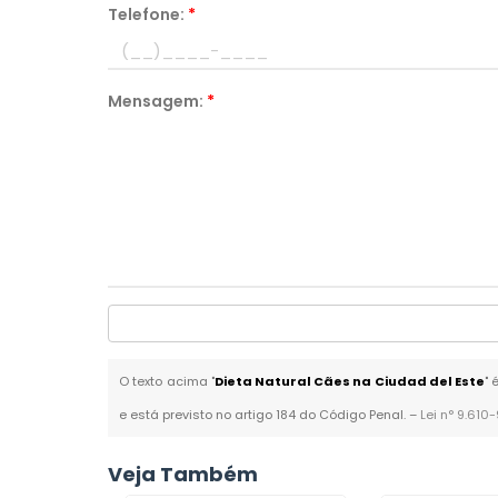
Telefone:
*
Mensagem:
*
O texto acima "
Dieta Natural Cães na Ciudad del Este
" 
e está previsto no artigo 184 do Código Penal. –
Lei n° 9.610
Veja Também