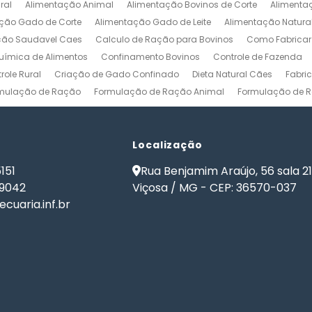
ral
Alimentação Animal
Alimentação Bovinos de Corte
Alimenta
ção Gado de Corte
Alimentação Gado de Leite
Alimentação Natura
ção Saudavel Caes
Calculo de Ração para Bovinos
Como Fabrica
ímica de Alimentos
Confinamento Bovinos
Controle de Fazenda
role Rural
Criação de Gado Confinado
Dieta Natural Cães
Fabri
mulação de Ração
Formulação de Ração Animal
Formulação de R
ulação de Ração para Aves de Postura
Formulação de Ração para Be
namento
Formulação de Ração para Bovinos de Leite
Formulação de
ão de Ração para Gado Leiteiro
Localização
Formulação de Ração para Peixes
de Ração para Vacas Leiteiras
Formulação Ração Frango de Corte
151
Rua Benjamim Araújo, 56 sala 2
Gestão Rural
Nutrição Animal
Nutrição de Bovinos
Nutrição de Cã
-9042
Viçosa / MG - CEP: 36570-037
ma de Formulação de Ração para Bovinos
Programa de Ração
Sof
cuaria.inf.br
 Ração
Software Formulação de Ração
Software Gestão de Fazend
de Ração
Software para Gestão Agrícola
Software para Gestão de 