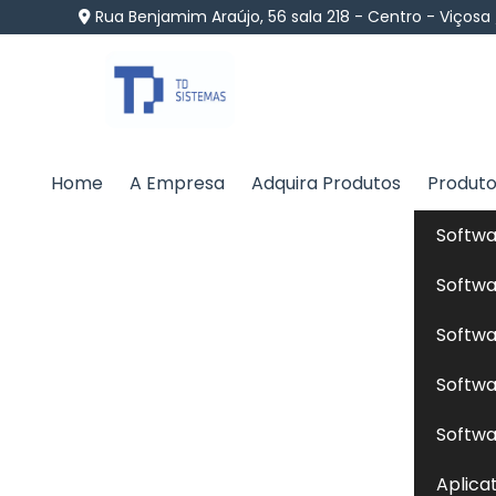
Rua Benjamim Araújo, 56 sala 218 - Centro - Viçosa
Home
A Empresa
Adquira Produtos
Produt
Dieta Natural Cães na
Softwa
Home
»
Informações
»
Dieta Natural Cães na Ciudad
Softwa
Softwa
Está buscando por uma empresa especia
Softwa
qualidade, ética, suporte contínuo e soluçõ
TD Sistemas, uma empresa que está a ano
Softwa
softwares agropecuários existente no merc
Aplica