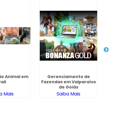
ão Animal em
Gerenciamento de
Formula
ali
Fazendas em Valparaíso
para Suí
de Goiás
E
a Mais
Saiba Mais
Sa