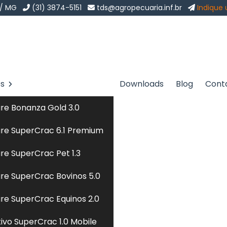
 / MG
(31) 3874-5151
tds@agropecuaria.inf.br
Indique
os
Downloads
Blog
Cont
 Ciudad del Este
Sol
re Bonanza Gold 3.0
 del Este
re SuperCrac 6.1 Premium
re SuperCrac Pet 1.3
lizada em
dieta natural cães
para te atender com
re SuperCrac Bovinos 5.0
es sob medida? Chegou ao lugar certo. Seja bem-vindo a
s no mercado com o objetivo de atender a demanda de
re SuperCrac Equinos 2.0
ado brasileiro. Desta forma, nossa missão é atender e
tivo SuperCrac 1.0 Mobile