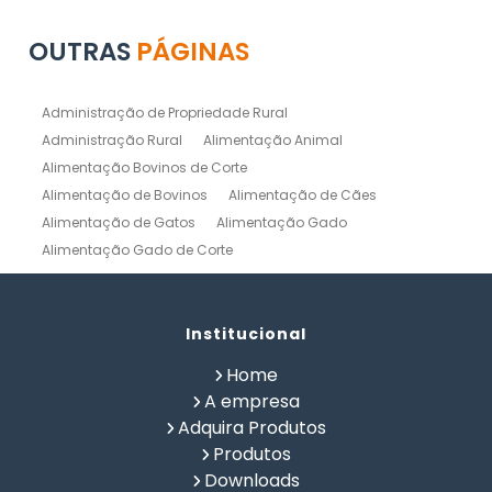
OUTRAS
PÁGINAS
Administração de Propriedade Rural
Administração Rural
Alimentação Animal
Alimentação Bovinos de Corte
Alimentação de Bovinos
Alimentação de Cães
Alimentação de Gatos
Alimentação Gado
Alimentação Gado de Corte
Alimentação Gado de Leite
Alimentação Natural Cães
Alimentação Natural para Gatos
Alimentação Natural Pets
Institucional
Alimentação Pet
Alimentação Saudavel Caes
Home
Calculo de Ração para Bovinos
Como Fabricar Ração
A empresa
Como Fazer Ração para Gado de Corte
Adquira Produtos
Como Fazer Ração para Gado de Leite
Produtos
Composição Química de Alimentos
Downloads