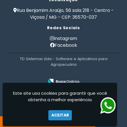
Formulação de Ração para Bovinos de Corte em
Confinamento
Rua Benjamim Araújo, 56 sala 218 - Centro -
Formulação de Ração para Bovinos de Leite
Viçosa / MG - CEP: 36570-037
Formulação de Ração para Engorda de Bovinos
Redes Sociais
Formulação de Ração para Frango de Corte
Formulação de Ração para Gado Leiteiro
Instagram
Formulação de Ração para Peixes
Facebook
Formulação de Ração para Suínos
Formulação de Ração para Vaca de Leite
TD Sistemas Ltda - Software e Aplicativos para
Formulação de Ração para Vacas Leiteiras
Agropecuária
Formulação Ração Frango de Corte
Gerenciamento Agricola
Gerenciamento de Fazendas
Gerenciamento Rural
Gestão Rural
Nutrição Animal
Nutrição de Bovinos
Nutrição de Cães e Gatos
Este site usa cookies para garantir que você
Nutrição PET
obtenha a melhor experiência.
Planilha Formulação de Ração Vacas Leiteiras
Programa de Formulação de Ração para Bovinos
ACEITAR
Programa de Ração
Software Administração Rural
Software de Gestão de Propriedade Rural