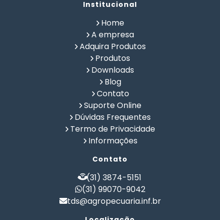
Alimentação Natural Pets
Institucional
Alimentação Pet
Alimentação Saudavel Caes
Home
Calculo de Ração para Bovinos
Como Fabricar Ração
A empresa
Como Fazer Ração para Gado de Corte
Adquira Produtos
Como Fazer Ração para Gado de Leite
Produtos
Composição Química de Alimentos
Downloads
Confinamento Bovinos
Controle de Fazenda
Blog
Controle de Gado de Corte
Controle de Gado de Leite
Contato
Controle de Rebanho
Controle Rural
Suporte Online
Criação de Gado Confinado
Dieta Natural Cães
Dúvidas Frequentes
Fabricar Ração
Fabricação de Ração
Termo de Privacidade
Formulação de Racao para Confinamento Bovino
Informações
Formulação de Ração
Formulação de Ração Animal
Contato
Formulação de Ração de Crescimento para Suinos
Formulação de Ração de Postura para Galinhas
(31) 3874-5151
Formulação de Ração para Aves de Postura
(31) 99070-9042
tds@agropecuaria.inf.br
Formulação de Ração para Bezerros
Formulação de Ração para Bovinos
Localização