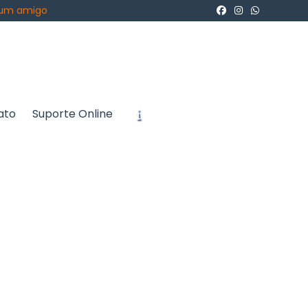
 um amigo
ato
Suporte Online
icite um Orçamento
Chame no WhatsApp
Informações
e atendem às
eínas de alta
to saudável, a
o de fórmulas