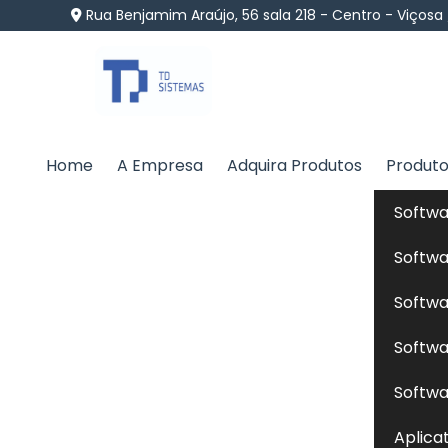
Rua Benjamim Araújo, 56 sala 218 - Centro - Viçosa
Home
A Empresa
Adquira Produtos
Produt
Formulação de Ração 
Softwa
Home
»
Informações
»
Formulação de Ração para Pe
Softwa
Softwa
A
formulação de ração para peixes
en
Softwa
necessidades nutricionais de diferentes 
qualidade, lipídios, vitaminas e minerais,
Softwa
reprodução e a resistência a doenças n
Aplica