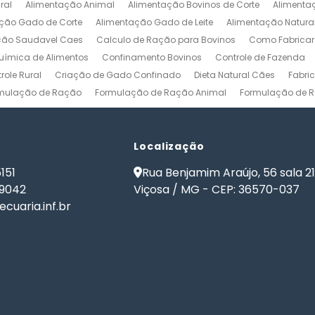
ral
Alimentação Animal
Alimentação Bovinos de Corte
Alimenta
ção Gado de Corte
Alimentação Gado de Leite
Alimentação Natura
ção Saudavel Caes
Calculo de Ração para Bovinos
Como Fabrica
ímica de Alimentos
Confinamento Bovinos
Controle de Fazenda
role Rural
Criação de Gado Confinado
Dieta Natural Cães
Fabri
mulação de Ração
Formulação de Ração Animal
Formulação de R
ulação de Ração para Aves de Postura
Formulação de Ração para Be
namento
Formulação de Ração para Bovinos de Leite
Formulação de
ão de Ração para Gado Leiteiro
Localização
Formulação de Ração para Peixes
de Ração para Vacas Leiteiras
Formulação Ração Frango de Corte
151
Rua Benjamim Araújo, 56 sala 2
Gestão Rural
Nutrição Animal
Nutrição de Bovinos
Nutrição de Cã
-9042
Viçosa / MG - CEP: 36570-037
ma de Formulação de Ração para Bovinos
Programa de Ração
Sof
cuaria.inf.br
 Ração
Software Formulação de Ração
Software Gestão de Fazend
de Ração
Software para Gestão Agrícola
Software para Gestão de 