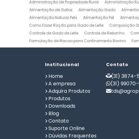
Administração de Propriedade Rural
Administração Ru
Alimentação de Gatos
Alimentação Gado
Alimenta
Alimentação Natural Pets
Alimentação Pet
Alimenta
Como Fazer Ração para Gado de Leite
Composição Qu
Controle de Gado de Leite
Controle de Rebanho
Cont
Formulação de Racao para Confinamento Bovino
For
Formulação de Ração de Postura para Galinhas
Form
Formulação de Ração para Bovinos de Corte em Confi
Formulação de Ração para Frango de Corte
Institucional
Contato
Formulaç
Formulação de Ração para Vaca de Leite
Formulação 
Home
(31) 3874-5
Gerenciamento de Fazendas
Gerenciamento Rural
A empresa
(31) 99070
Planilha Formulação de Ração Vacas Leiteiras
Progra
Adquira Produtos
tds@agrope
Software de Gestão de Propriedade Rural
Software de
Produtos
Software para Agricultura
Software para Formulação 
Downloads
Blog
Contato
Suporte Online
Dúvidas Frequentes