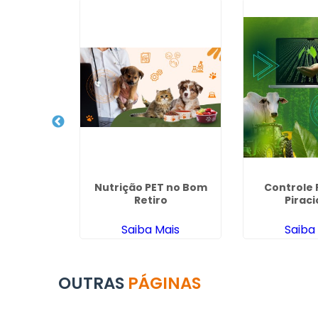
de Ração
Nutrição PET no Bom
Controle 
 em São
Retiro
Pirac
s
ais
Saiba Mais
Saiba
OUTRAS
PÁGINAS