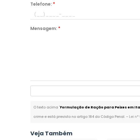
Telefone:
*
Mensagem:
*
O texto acima "
Formulação de Ração para Peixes em It
crime e está previsto no artigo 184 do Código Penal. –
Lei n°
Veja Também