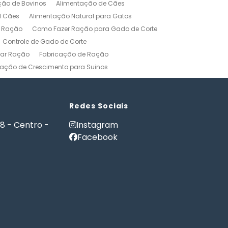
ção de Bovinos
Alimentação de Cães
l Cães
Alimentação Natural para Gatos
r Ração
Como Fazer Ração para Gado de Corte
Controle de Gado de Corte
car Ração
Fabricação de Ração
ação de Crescimento para Suinos
zerros
Formulação de Ração para Bovinos
 Ração para Engorda de Bovinos
Formulação de Ração para Suínos
Redes Sociais
Gerenciamento Agricola
18 - Centro -
Instagram
es e Gatos
Nutrição PET
Facebook
tware Administração Rural
as
Software Gestão Rural
Fazendas
Softwares Agricolas