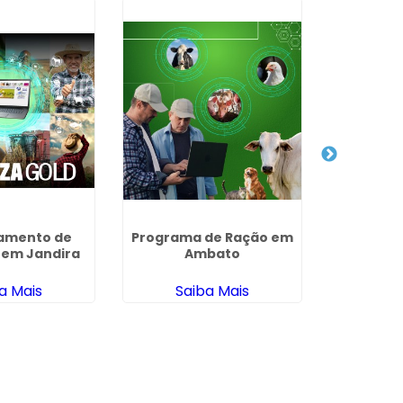
amento de
Programa de Ração em
Nutrição
 em Jandira
Ambato
Paravent
a Mais
Saiba Mais
Sa