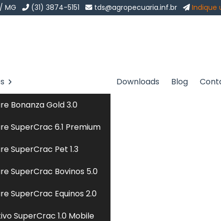
 / MG
(31) 3874-5151
tds@agropecuaria.inf.br
Indique
os
Downloads
Blog
Cont
para Peixes em Itapevi
Sol
re Bonanza Gold 3.0
ixes em Itapevi
re SuperCrac 6.1 Premium
re SuperCrac Pet 1.3
volve o desenvolvimento de dietas específicas qu
re SuperCrac Bovinos 5.0
espécies aquáticas. Utilizando ingredientes como prot
 essas rações são projetadas para promover o crescimen
re SuperCrac Equinos 2.0
os peixes. Tecnologias avançadas permitem a criaçã
tivo SuperCrac 1.0 Mobile