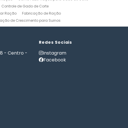
Controle de Gado de Corte
car Ração
Fabricação de Ração
ação de Crescimento para Suinos
zerros
Formulação de Ração para Bovinos
 Ração para Engorda de Bovinos
Formulação de Ração para Suínos
Redes Sociais
Gerenciamento Agricola
18 - Centro -
Instagram
es e Gatos
Nutrição PET
Facebook
tware Administração Rural
as
Software Gestão Rural
Fazendas
Softwares Agricolas