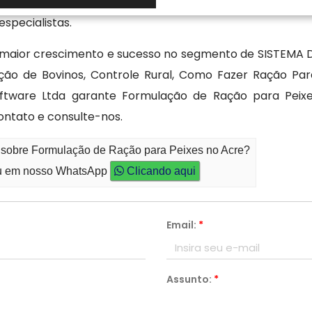
es desenvolvidos. Se quiser saber mais sobre continue
specialistas.
e maior crescimento e sucesso no segmento de SISTEM
trição de Bovinos, Controle Rural, Como Fazer Ração P
 Software Ltda garante Formulação de Ração para Pei
ntato e consulte-nos.
o sobre Formulação de Ração para Peixes no Acre?
 em nosso WhatsApp
Clicando aqui
Email:
*
Assunto:
*