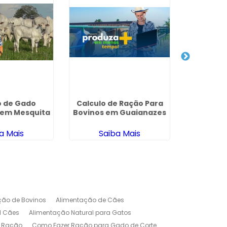
o de Gado
Calculo de Ração Para
Criaç
 em Mesquita
Bovinos em Guaianazes
Confinad
a Mais
Saiba Mais
Sa
ção de Bovinos
Alimentação de Cães
l Cães
Alimentação Natural para Gatos
r Ração
Como Fazer Ração para Gado de Corte