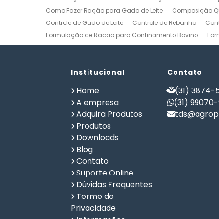
Como Fazer Ração para Gado de Leite
Composição Qu
Controle de Gado de Leite
Controle de Rebanho
Cont
Formulação de Racao para Confinamento Bovino
For
Formulação de Ração de Postura para Galinhas
Form
Formulação de Ração para Bovinos de Corte em Confi
Formulação de Ração para Frango de Corte
Institucional
Contato
Formulaç
Formulação de Ração para Vaca de Leite
Formulação 
Home
(31) 3874-5
Gerenciamento de Fazendas
Gerenciamento Rural
A empresa
(31) 99070
Planilha Formulação de Ração Vacas Leiteiras
Progra
Adquira Produtos
tds@agrope
Software de Gestão de Propriedade Rural
Software de
Produtos
Software para Agricultura
Software para Formulação 
Downloads
Blog
Contato
Suporte Online
Dúvidas Frequentes
Termo de
Privacidade