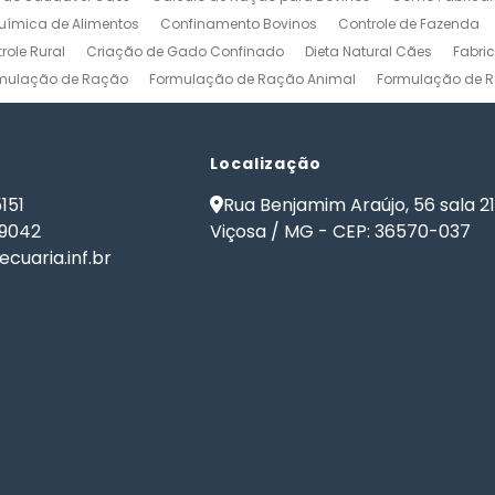
ímica de Alimentos
Confinamento Bovinos
Controle de Fazenda
role Rural
Criação de Gado Confinado
Dieta Natural Cães
Fabri
mulação de Ração
Formulação de Ração Animal
Formulação de R
ulação de Ração para Aves de Postura
Formulação de Ração para Be
namento
Formulação de Ração para Bovinos de Leite
Formulação de
ão de Ração para Gado Leiteiro
Localização
Formulação de Ração para Peixes
de Ração para Vacas Leiteiras
Formulação Ração Frango de Corte
151
Rua Benjamim Araújo, 56 sala 2
Gestão Rural
Nutrição Animal
Nutrição de Bovinos
Nutrição de Cã
-9042
Viçosa / MG - CEP: 36570-037
ma de Formulação de Ração para Bovinos
Programa de Ração
Sof
cuaria.inf.br
 Ração
Software Formulação de Ração
Software Gestão de Fazend
de Ração
Software para Gestão Agrícola
Software para Gestão de 