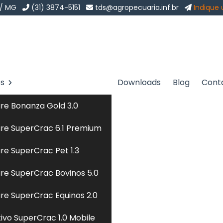
 / MG
(31) 3874-5151
tds@agropecuaria.inf.br
Indique
os
Downloads
Blog
Cont
para Peixes no Acre
Sol
re Bonanza Gold 3.0
ixes no Acre
re SuperCrac 6.1 Premium
re SuperCrac Pet 1.3
 especializada em
formulação de ração para peixes
pa
re SuperCrac Bovinos 5.0
 ética, encontrou o lugar certo. Seja bem-vindo a TD 
m o objetivo de atender a demanda de softwares a
re SuperCrac Equinos 2.0
rma, nossa missão é atender e superar as expectativas
tivo SuperCrac 1.0 Mobile