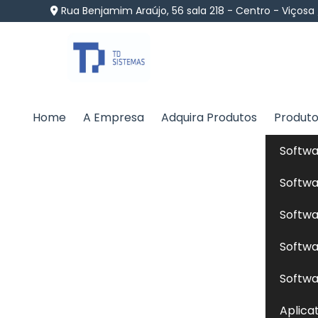
Rua Benjamim Araújo, 56 sala 218 - Centro - Viçosa
Home
A Empresa
Adquira Produtos
Produt
Formulação de Ração 
Softwa
Home
»
Informações
»
Formulação de Ração para Pe
Softwa
Softwa
Se você está procurando por uma empresa
Softwa
com qualidade, compromisso, legalidade e
empresa que está a anos no mercado co
Softwa
existente no mercado brasileiro. Desta fo
Aplica