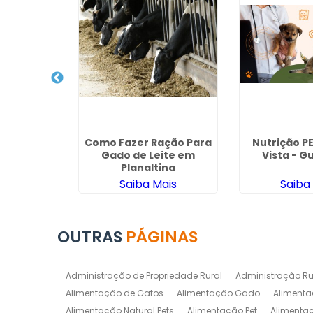
ovinos em
Como Fazer Ração Para
Nutrição P
ita
Gado de Leite em
Vista - G
Planaltina
ais
Saiba Mais
Saiba
OUTRAS
PÁGINAS
Administração de Propriedade Rural
Administração Ru
Alimentação de Gatos
Alimentação Gado
Alimenta
Alimentação Natural Pets
Alimentação Pet
Alimenta