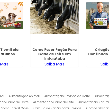
ET em Bela
Como Fazer Ração Para
Criaçã
uarulhos
Gado de Leite em
Confinado
Indaiatuba
 Mais
Saiba Mais
Saib
ral
Alimentação Animal
Alimentação Bovinos de Corte
Alimenta
ção Gado de Corte
Alimentação Gado de Leite
Alimentação Natura
ção Saudavel Caes
Calculo de Ração para Bovinos
Como Fabrica