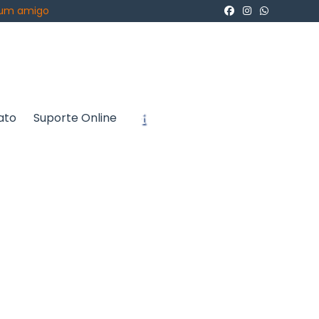
 um amigo
ato
Suporte Online
icite um Orçamento
Chame no WhatsApp
Informações
ra te atender
Sistemas, uma
gropecuários
 dos clientes,