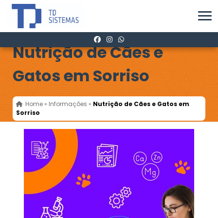
Nutrição de Cães e
Gatos em Sorriso
Home
»
Informações
»
Nutrição de Cães e Gatos em
Sorriso