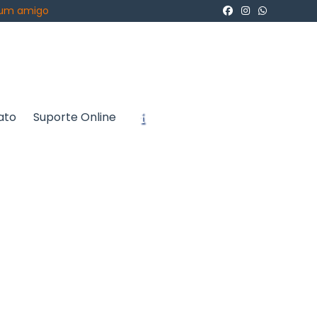
 um amigo
ato
Suporte Online
icite um Orçamento
Chame no WhatsApp
Informações