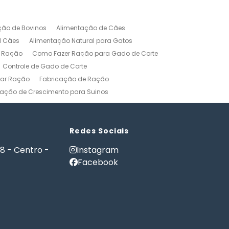
ção de Bovinos
Alimentação de Cães
l Cães
Alimentação Natural para Gatos
r Ração
Como Fazer Ração para Gado de Corte
Controle de Gado de Corte
car Ração
Fabricação de Ração
ação de Crescimento para Suinos
zerros
Formulação de Ração para Bovinos
 Ração para Engorda de Bovinos
Formulação de Ração para Suínos
Redes Sociais
Gerenciamento Agricola
18 - Centro -
Instagram
es e Gatos
Nutrição PET
Facebook
tware Administração Rural
as
Software Gestão Rural
Fazendas
Softwares Agricolas