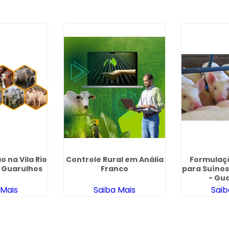
o na Vila Rio
Controle Rural em Anália
Formulaç
- Guarulhos
Franco
para Suíno
- Gu
 Mais
Saiba Mais
Saib