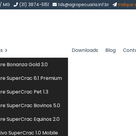
 / MG
(31) 3874-5151
tds@agropecuaria.inf.br
Indique
os
Downloads
Blog
Cont
ão Rural em
re Bonanza Gold 3.0
Sol
re SuperCrac 6.1 Premium
al em Caraguatatuba
re SuperCrac Pet 1.3
re SuperCrac Bovinos 5.0
lizada em
software de administração rural
para te
re SuperCrac Equinos 2.0
nuo e soluções sob medida? Chegou ao lugar certo. Seja
tivo SuperCrac 1.0 Mobile
 está a anos no mercado com o objetivo de atender a