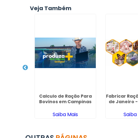
Veja Também
 Agricola
Calculo de Ração Para
Fabricar Raçã
lica
Bovinos em Campinas
de Janeiro 
ais
Saiba Mais
Saiba
OUTRAS
PÁGINAS