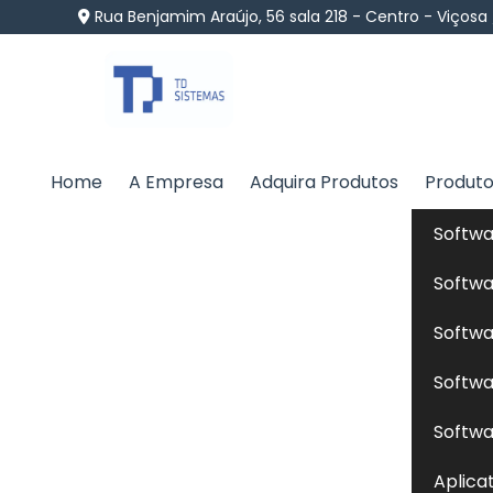
Rua Benjamim Araújo, 56 sala 218 - Centro - Viçosa
Home
A Empresa
Adquira Produtos
Produt
Software Administraç
Softwa
Caraguatatuba
Softwa
Home
»
Informações
»
Software Administração Rur
Softwa
Softwa
Está buscando por uma empresa especia
Softwa
atender com qualidade, ética, suporte contí
Aplica
bem-vindo a TD Sistemas, uma empresa que