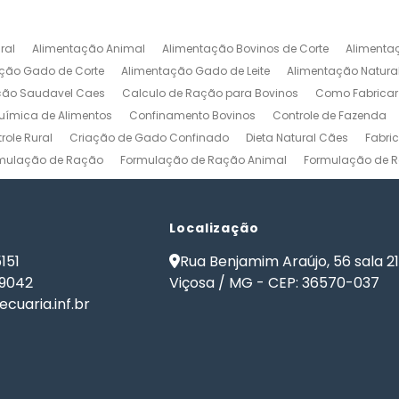
ral
Alimentação Animal
Alimentação Bovinos de Corte
Alimenta
ção Gado de Corte
Alimentação Gado de Leite
Alimentação Natura
ção Saudavel Caes
Calculo de Ração para Bovinos
Como Fabrica
ímica de Alimentos
Confinamento Bovinos
Controle de Fazenda
role Rural
Criação de Gado Confinado
Dieta Natural Cães
Fabri
mulação de Ração
Formulação de Ração Animal
Formulação de R
ulação de Ração para Aves de Postura
Formulação de Ração para Be
namento
Formulação de Ração para Bovinos de Leite
Formulação de
ão de Ração para Gado Leiteiro
Localização
Formulação de Ração para Peixes
de Ração para Vacas Leiteiras
Formulação Ração Frango de Corte
151
Rua Benjamim Araújo, 56 sala 2
Gestão Rural
Nutrição Animal
Nutrição de Bovinos
Nutrição de Cã
-9042
Viçosa / MG - CEP: 36570-037
ma de Formulação de Ração para Bovinos
Programa de Ração
Sof
cuaria.inf.br
 Ração
Software Formulação de Ração
Software Gestão de Fazend
de Ração
Software para Gestão Agrícola
Software para Gestão de 