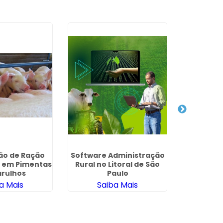
ão de Ração
Software Administração
Fabric
s em Pimentas
Rural no Litoral de São
J
arulhos
Paulo
a Mais
Saiba Mais
Sa