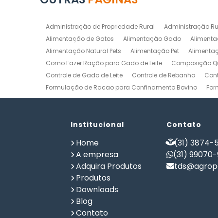
Administração de Propriedade Rural
Administração Ru
Alimentação de Gatos
Alimentação Gado
Alimenta
Alimentação Natural Pets
Alimentação Pet
Alimenta
Como Fazer Ração para Gado de Leite
Composição Qu
Controle de Gado de Leite
Controle de Rebanho
Cont
Formulação de Racao para Confinamento Bovino
For
Formulação de Ração de Postura para Galinhas
Form
Formulação de Ração para Bovinos de Corte em Confi
Formulação de Ração para Frango de Corte
Institucional
Contato
Formulaç
Formulação de Ração para Vaca de Leite
Formulação 
Home
(31) 3874-5
Gerenciamento de Fazendas
Gerenciamento Rural
A empresa
(31) 99070
Planilha Formulação de Ração Vacas Leiteiras
Progra
Adquira Produtos
tds@agrope
Software de Gestão de Propriedade Rural
Software de
Produtos
Software para Agricultura
Software para Formulação 
Downloads
Blog
Contato