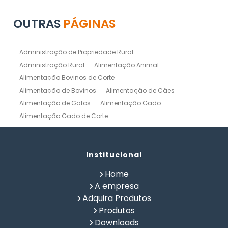
OUTRAS
PÁGINAS
Administração de Propriedade Rural
Administração Rural
Alimentação Animal
Alimentação Bovinos de Corte
Alimentação de Bovinos
Alimentação de Cães
Alimentação de Gatos
Alimentação Gado
Alimentação Gado de Corte
Alimentação Gado de Leite
Alimentação Natural Cães
Alimentação Natural para Gatos
Alimentação Natural Pets
Institucional
Alimentação Pet
Alimentação Saudavel Caes
Home
Calculo de Ração para Bovinos
Como Fabricar Ração
A empresa
Como Fazer Ração para Gado de Corte
Adquira Produtos
Como Fazer Ração para Gado de Leite
Produtos
Composição Química de Alimentos
Downloads