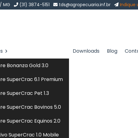
 / MG
(31) 3874-5151
tds@agropecuaria.inf.br
Indique
os
Downloads
Blog
Cont
Bairro do Limão
Sol
re Bonanza Gold 3.0
 do Limão
re SuperCrac 6.1 Premium
re SuperCrac Pet 1.3
nológica utilizada para formular, gerenciar e otimizar
re SuperCrac Bovinos 5.0
mo gado, suínos, aves e pets. Ele permite a criação de
ndo a combinação de ingredientes para atender às
re SuperCrac Equinos 2.0
 animais. O software também facilita todo o controle,
tivo SuperCrac 1.0 Mobile