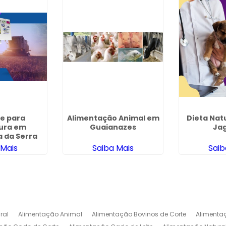
e para
Alimentação Animal em
Dieta Nat
tura em
Guaianazes
Ja
a da Serra
 Mais
Saiba Mais
Saib
ral
Alimentação Animal
Alimentação Bovinos de Corte
Alimenta