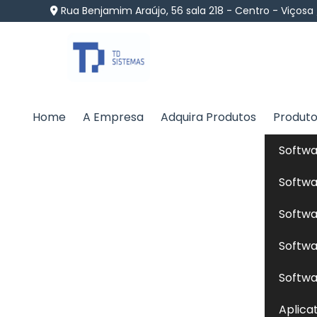
Rua Benjamim Araújo, 56 sala 218 - Centro - Viçosa
Home
A Empresa
Adquira Produtos
Produt
Software de Ração no 
Softwa
Home
»
Informações
»
Software de Ração no Bairro
Softwa
Softwa
O
software de ração
é uma ferramenta tec
Softwa
dietas para diferentes tipos de animais, co
fórmulas de rações balanceadas, ajusta
Softwa
necessidades nutricionais específicas dos
Aplica