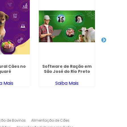
ural Cães no
Software de Ração em
Soft
guaré
São José do Rio Preto
Agricul
Chata 
a Mais
Saiba Mais
Sa
ção de Bovinos
Alimentação de Cães