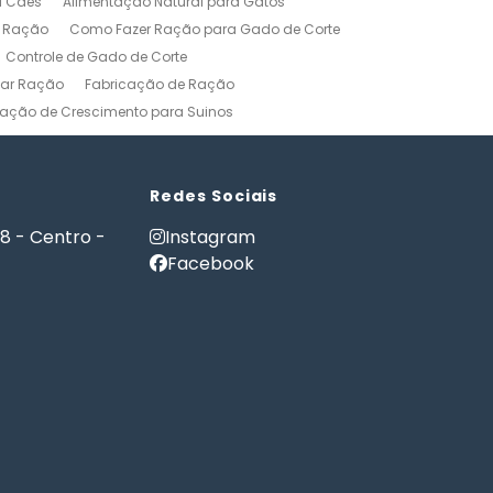
l Cães
Alimentação Natural para Gatos
r Ração
Como Fazer Ração para Gado de Corte
Controle de Gado de Corte
car Ração
Fabricação de Ração
ação de Crescimento para Suinos
zerros
Formulação de Ração para Bovinos
 Ração para Engorda de Bovinos
Formulação de Ração para Suínos
Redes Sociais
Gerenciamento Agricola
18 - Centro -
Instagram
es e Gatos
Nutrição PET
Facebook
tware Administração Rural
as
Software Gestão Rural
Fazendas
Softwares Agricolas