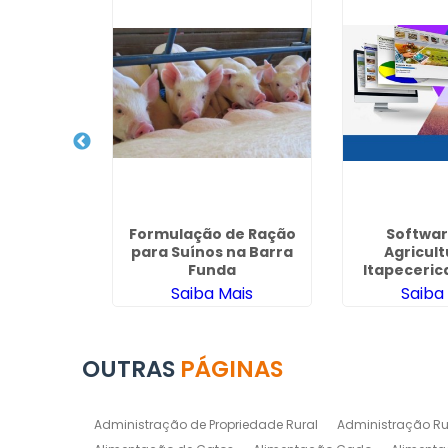
de Ração
Formulação de Ração
Softwar
na Ciudad
para Suínos na Barra
Agricul
na
Funda
Itapeceric
ais
Saiba Mais
Saiba
OUTRAS
PÁGINAS
Administração de Propriedade Rural
Administração Ru