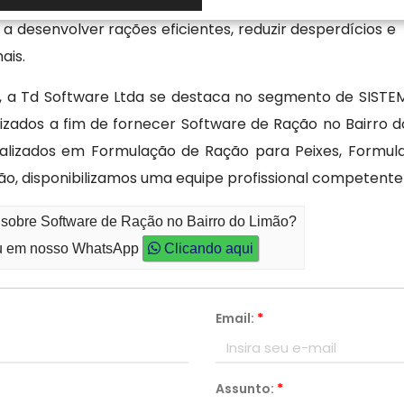
s ingredientes e a análise de custos. Com recursos de
 a desenvolver rações eficientes, reduzir desperdícios e
ais.
, a Td Software Ltda se destaca no segmento de SIS
zados a fim de fornecer Software de Ração no Bairro do
alizados em Formulação de Ração para Peixes, Formul
ção, disponibilizamos uma equipe profissional competent
 sobre Software de Ração no Bairro do Limão?
 em nosso WhatsApp
Clicando aqui
Email:
*
Assunto:
*