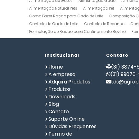
Alimentação de Gatos
Alimentação Gado
Alimenta
Alimentação Natural Pets
Alimentação Pet
Alimenta
Como Fazer Ração para Gado de Leite
Composição Qu
Controle de Gado de Leite
Controle de Rebanho
Cont
Formulação de Racao para Confinamento Bovino
For
Formulação de Ração de Postura para Galinhas
Form
Formulação de Ração para Bovinos de Corte em Confi
Formulação de Ração para Frango de Corte
Institucional
Contato
Formulaç
Formulação de Ração para Vaca de Leite
Formulação 
Home
(31) 3874-5
Gerenciamento de Fazendas
Gerenciamento Rural
A empresa
(31) 99070
Planilha Formulação de Ração Vacas Leiteiras
Progra
Adquira Produtos
tds@agrope
Software de Gestão de Propriedade Rural
Software de
Produtos
Software para Agricultura
Software para Formulação 
Downloads
Blog
Contato
Suporte Online
Dúvidas Frequentes
Termo de