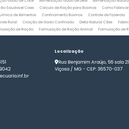
ção Gado de Corte
Alimentação Gado de Leite
Alimentação Natura
ção Saudavel Caes
Calculo de Ração para Bovinos
Como Fabrica
ímica de Alimentos
Confinamento Bovinos
Controle de Fazenda
role Rural
Criação de Gado Confinado
Dieta Natural Cães
Fabri
mulação de Ração
Formulação de Ração Animal
Formulação de R
ulação de Ração para Aves de Postura
Formulação de Ração para Be
namento
Formulação de Ração para Bovinos de Leite
Formulação de
ão de Ração para Gado Leiteiro
Localização
Formulação de Ração para Peixes
de Ração para Vacas Leiteiras
Formulação Ração Frango de Corte
151
Rua Benjamim Araújo, 56 sala 2
Gestão Rural
Nutrição Animal
Nutrição de Bovinos
Nutrição de Cã
-9042
Viçosa / MG - CEP: 36570-037
ma de Formulação de Ração para Bovinos
Programa de Ração
Sof
cuaria.inf.br
 Ração
Software Formulação de Ração
Software Gestão de Fazend
de Ração
Software para Gestão Agrícola
Software para Gestão de 