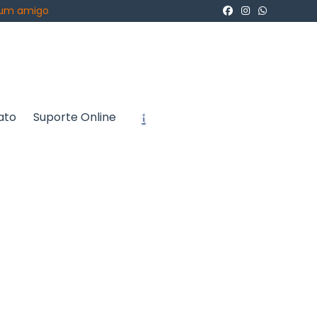
 um amigo
ato
Suporte Online
icite um Orçamento
Chame no WhatsApp
Informações