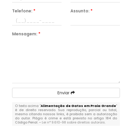
Telefone:
*
Assunto:
*
Mensagem:
*
Enviar
O texto acima "
Alimentação de Gatos em Praia Grande
"
é de direito reservado. Sua reprodução, parcial ou total,
mesmo citando nossos links, é proibida sem a autorização
do autor. Plágio é crime e está previsto no artigo 184 do
Código Penal. –
Lei n° 9.610-98 sobre direitos autorais
.