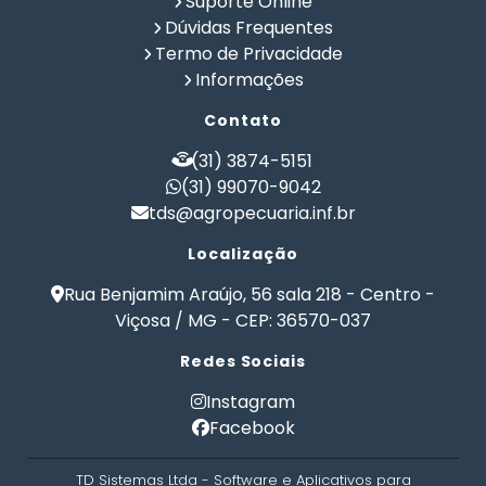
Suporte Online
Criação de Gado Confinado
Dieta Natural Cães
Dúvidas Frequentes
Fabricar Ração
Fabricação de Ração
Termo de Privacidade
Formulação de Racao para Confinamento Bovino
Informações
Formulação de Ração
Formulação de Ração Animal
Contato
Formulação de Ração de Crescimento para Suinos
Formulação de Ração de Postura para Galinhas
(31) 3874-5151
Formulação de Ração para Aves de Postura
(31) 99070-9042
tds@agropecuaria.inf.br
Formulação de Ração para Bezerros
Formulação de Ração para Bovinos
Localização
Formulação de Ração para Bovinos de Corte em
Confinamento
Rua Benjamim Araújo, 56 sala 218 - Centro -
Formulação de Ração para Bovinos de Leite
Viçosa / MG - CEP: 36570-037
Formulação de Ração para Engorda de Bovinos
Redes Sociais
Formulação de Ração para Frango de Corte
Formulação de Ração para Gado Leiteiro
Instagram
Formulação de Ração para Peixes
Facebook
Formulação de Ração para Suínos
Formulação de Ração para Vaca de Leite
TD Sistemas Ltda - Software e Aplicativos para