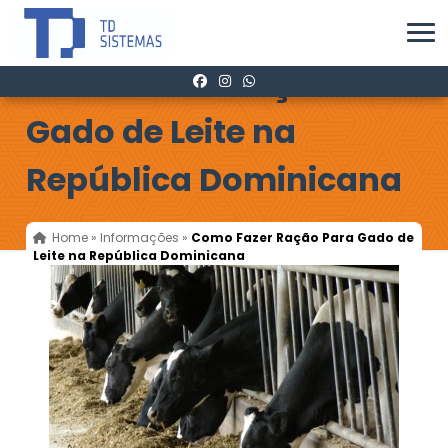
Como Fazer Ração Para
Gado de Leite na
República Dominicana
Home
»
Informações
»
Como Fazer Ração Para Gado de
Leite na República Dominicana