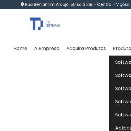
Rua Benjamim Araújo, 56 sala 218 - Centro - Viçosa
Home
A Empresa
Adquira Produtos
Produt
Criação de Gado Confi
Softwa
Home
»
Informações
»
Criação de Gado Confinado e
Softwa
Softwa
A
criação de gado confinado
é um siste
Softwa
em áreas restritas, como curral ou galp
alimentar. Nesse sistema, a alimentação
Softwa
ração formulada para atender às nece
Aplica