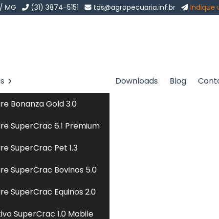
 / MG
(31) 3874-5151
tds@agropecuaria.inf.br
Indique
os
Downloads
Blog
Cont
nado em Trujillo
Sol
re Bonanza Gold 3.0
m Trujillo
re SuperCrac 6.1 Premium
re SuperCrac Pet 1.3
ma de manejo intensivo onde os bovinos são mantidos
re SuperCrac Bovinos 5.0
ões, para maximizar o ganho de peso e a eficiência
 é controlada e fornecida de forma concentrada, com
re SuperCrac Equinos 2.0
ssidades nutricionais dos animais e promover um
tivo SuperCrac 1.0 Mobile