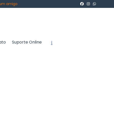
 um amigo
ato
Suporte Online
icite um Orçamento
Chame no WhatsApp
Informações