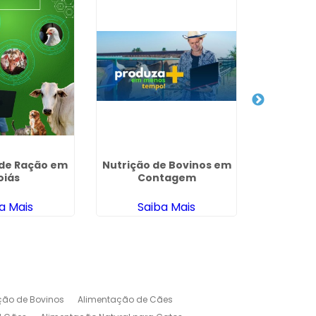
de Ração em
Nutrição de Bovinos em
Dieta Na
oiás
Contagem
a Mais
Saiba Mais
Sa
ção de Bovinos
Alimentação de Cães