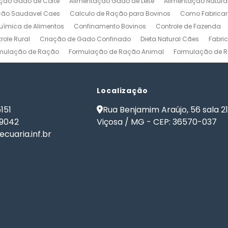
ção Gado de Corte
Alimentação Gado de Leite
Alimentação Natura
ção Saudavel Caes
Calculo de Ração para Bovinos
Como Fabrica
ímica de Alimentos
Confinamento Bovinos
Controle de Fazenda
role Rural
Criação de Gado Confinado
Dieta Natural Cães
Fabri
mulação de Ração
Formulação de Ração Animal
Formulação de R
ulação de Ração para Aves de Postura
Formulação de Ração para Be
namento
Formulação de Ração para Bovinos de Leite
Formulação de
ão de Ração para Gado Leiteiro
Localização
Formulação de Ração para Peixes
de Ração para Vacas Leiteiras
Formulação Ração Frango de Corte
151
Rua Benjamim Araújo, 56 sala 2
Gestão Rural
Nutrição Animal
Nutrição de Bovinos
Nutrição de Cã
-9042
Viçosa / MG - CEP: 36570-037
ma de Formulação de Ração para Bovinos
Programa de Ração
Sof
cuaria.inf.br
 Ração
Software Formulação de Ração
Software Gestão de Fazend
de Ração
Software para Gestão Agrícola
Software para Gestão de 