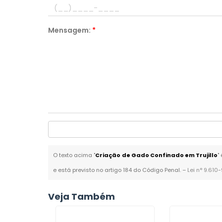
Mensagem:
*
O texto acima "
Criação de Gado Confinado em Trujillo
"
e está previsto no artigo 184 do Código Penal. –
Lei n° 9.610
Veja Também