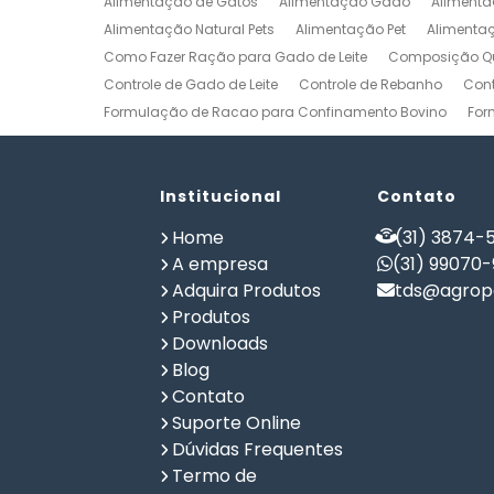
Alimentação de Gatos
Alimentação Gado
Alimenta
Alimentação Natural Pets
Alimentação Pet
Alimenta
Como Fazer Ração para Gado de Leite
Composição Qu
Controle de Gado de Leite
Controle de Rebanho
Cont
Formulação de Racao para Confinamento Bovino
For
Formulação de Ração de Postura para Galinhas
Form
Formulação de Ração para Bovinos de Corte em Confi
Formulação de Ração para Frango de Corte
Institucional
Contato
Formulaç
Formulação de Ração para Vaca de Leite
Formulação 
Home
(31) 3874-5
Gerenciamento de Fazendas
Gerenciamento Rural
A empresa
(31) 99070
Planilha Formulação de Ração Vacas Leiteiras
Progra
Adquira Produtos
tds@agrope
Software de Gestão de Propriedade Rural
Software de
Produtos
Software para Agricultura
Software para Formulação 
Downloads
Blog
Contato
Suporte Online
Dúvidas Frequentes
Termo de