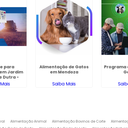
e para
Alimentação de Gatos
Programa 
 em Jardim
em Mendoza
G
e Dutra -
lhos
 Mais
Saiba Mais
Saib
ral
Alimentação Animal
Alimentação Bovinos de Corte
Alimenta