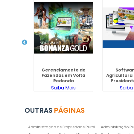
Animal em
Gerenciamento de
Softwar
ves
Fazendas em Volta
Agricultura
Redonda
President
Guaru
ais
Saiba Mais
Saiba
OUTRAS
PÁGINAS
Administração de Propriedade Rural
Administração Ru