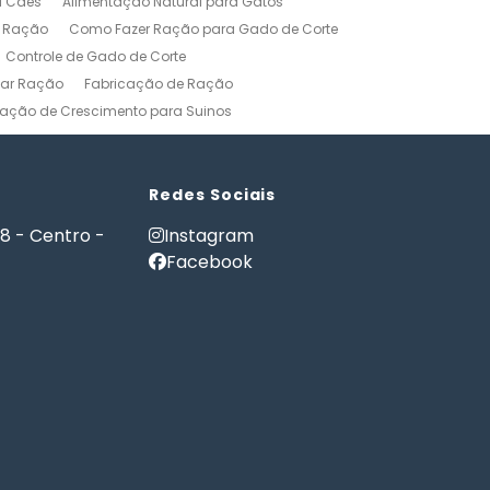
l Cães
Alimentação Natural para Gatos
r Ração
Como Fazer Ração para Gado de Corte
Controle de Gado de Corte
car Ração
Fabricação de Ração
ação de Crescimento para Suinos
zerros
Formulação de Ração para Bovinos
 Ração para Engorda de Bovinos
Formulação de Ração para Suínos
Redes Sociais
Gerenciamento Agricola
18 - Centro -
Instagram
es e Gatos
Nutrição PET
Facebook
tware Administração Rural
as
Software Gestão Rural
Fazendas
Softwares Agricolas