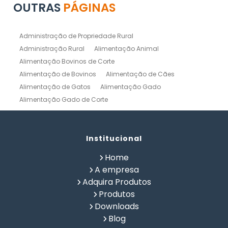
OUTRAS
PÁGINAS
Administração de Propriedade Rural
Administração Rural
Alimentação Animal
Alimentação Bovinos de Corte
Alimentação de Bovinos
Alimentação de Cães
Alimentação de Gatos
Alimentação Gado
Alimentação Gado de Corte
Alimentação Gado de Leite
Alimentação Natural Cães
Alimentação Natural para Gatos
Alimentação Natural Pets
Institucional
Alimentação Pet
Alimentação Saudavel Caes
Home
Calculo de Ração para Bovinos
Como Fabricar Ração
A empresa
Como Fazer Ração para Gado de Corte
Adquira Produtos
Como Fazer Ração para Gado de Leite
Produtos
Composição Química de Alimentos
Downloads
Confinamento Bovinos
Controle de Fazenda
Blog
Controle de Gado de Corte
Controle de Gado de Leite