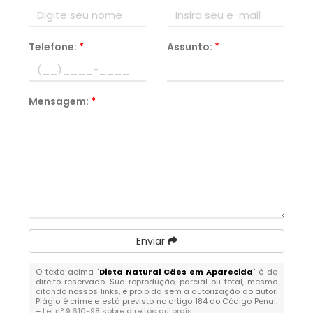
Telefone:
*
Assunto:
*
Mensagem:
*
Enviar
O texto acima "
Dieta Natural Cães em Aparecida
" é de
direito reservado. Sua reprodução, parcial ou total, mesmo
citando nossos links, é proibida sem a autorização do autor.
Plágio é crime e está previsto no artigo 184 do Código Penal.
–
Lei n° 9.610-98 sobre direitos autorais
.