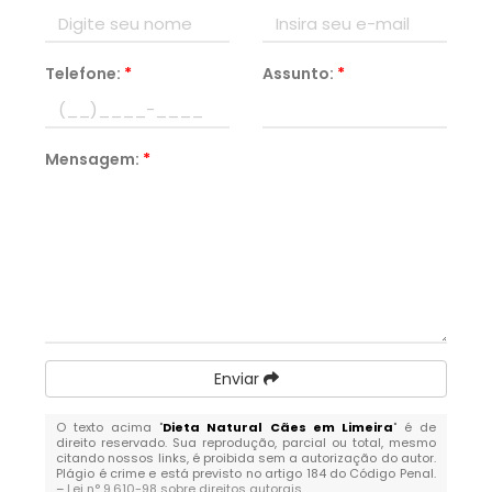
Telefone:
*
Assunto:
*
Mensagem:
*
Enviar
O texto acima "
Dieta Natural Cães em Limeira
" é de
direito reservado. Sua reprodução, parcial ou total, mesmo
citando nossos links, é proibida sem a autorização do autor.
Plágio é crime e está previsto no artigo 184 do Código Penal.
–
Lei n° 9.610-98 sobre direitos autorais
.