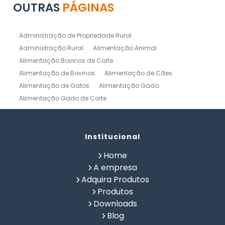
OUTRAS
PÁGINAS
Administração de Propriedade Rural
Administração Rural
Alimentação Animal
Alimentação Bovinos de Corte
Alimentação de Bovinos
Alimentação de Cães
Alimentação de Gatos
Alimentação Gado
Alimentação Gado de Corte
Alimentação Gado de Leite
Alimentação Natural Cães
Alimentação Natural para Gatos
Alimentação Natural Pets
Institucional
Alimentação Pet
Alimentação Saudavel Caes
Home
Calculo de Ração para Bovinos
Como Fabricar Ração
A empresa
Como Fazer Ração para Gado de Corte
Adquira Produtos
Como Fazer Ração para Gado de Leite
Produtos
Composição Química de Alimentos
Downloads
Confinamento Bovinos
Controle de Fazenda
Blog
Controle de Gado de Corte
Controle de Gado de Leite