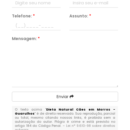
Telefone:
*
Assunto:
*
Mensagem:
*
Enviar
O texto acima "
Dieta Natural Cães em Morros -
Guarulhos
" é de direito reservado. Sua reprodução, parcial
ou total, mesmo citando nossos links, é proibida sem a
autorização do autor. Plágio é crime e está previsto no
artigo 184 do Código Penal. –
Lei n° 9.610-98 sobre direitos
autorais
.