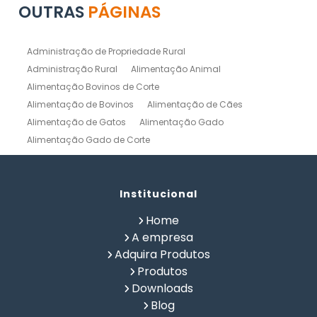
OUTRAS
PÁGINAS
Administração de Propriedade Rural
Administração Rural
Alimentação Animal
Alimentação Bovinos de Corte
Alimentação de Bovinos
Alimentação de Cães
Alimentação de Gatos
Alimentação Gado
Alimentação Gado de Corte
Alimentação Gado de Leite
Alimentação Natural Cães
Alimentação Natural para Gatos
Alimentação Natural Pets
Institucional
Alimentação Pet
Alimentação Saudavel Caes
Home
Calculo de Ração para Bovinos
Como Fabricar Ração
A empresa
Como Fazer Ração para Gado de Corte
Adquira Produtos
Como Fazer Ração para Gado de Leite
Produtos
Composição Química de Alimentos
Downloads
Confinamento Bovinos
Controle de Fazenda
Blog
Controle de Gado de Corte
Controle de Gado de Leite