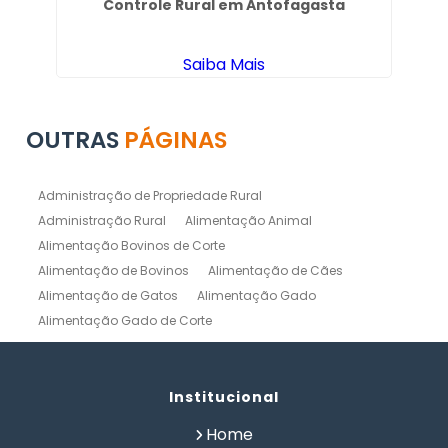
Controle Rural em Antofagasta
S
Saiba Mais
OUTRAS
PÁGINAS
Administração de Propriedade Rural
Administração Rural
Alimentação Animal
Alimentação Bovinos de Corte
Alimentação de Bovinos
Alimentação de Cães
Alimentação de Gatos
Alimentação Gado
Alimentação Gado de Corte
Alimentação Gado de Leite
Alimentação Natural Cães
Alimentação Natural para Gatos
Alimentação Natural Pets
Institucional
Alimentação Pet
Alimentação Saudavel Caes
Home
Calculo de Ração para Bovinos
Como Fabricar Ração