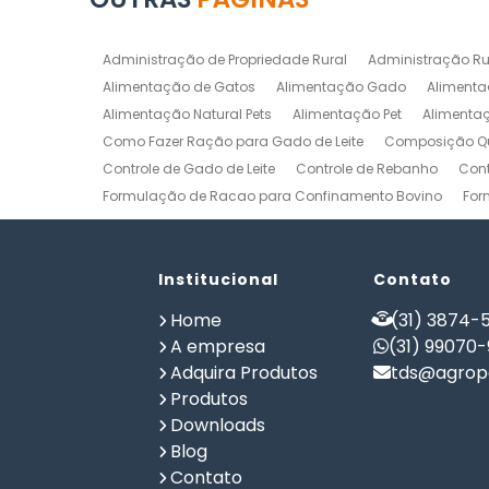
Administração de Propriedade Rural
Administração Ru
Alimentação de Gatos
Alimentação Gado
Alimenta
Alimentação Natural Pets
Alimentação Pet
Alimenta
Como Fazer Ração para Gado de Leite
Composição Qu
Controle de Gado de Leite
Controle de Rebanho
Cont
Formulação de Racao para Confinamento Bovino
For
Formulação de Ração de Postura para Galinhas
Form
Formulação de Ração para Bovinos de Corte em Confi
Formulação de Ração para Frango de Corte
Institucional
Contato
Formulaç
Formulação de Ração para Vaca de Leite
Formulação 
Home
(31) 3874-5
Gerenciamento de Fazendas
Gerenciamento Rural
A empresa
(31) 99070
Planilha Formulação de Ração Vacas Leiteiras
Progra
Adquira Produtos
tds@agrope
Software de Gestão de Propriedade Rural
Software de
Produtos
Software para Agricultura
Software para Formulação 
Downloads
Blog
Contato