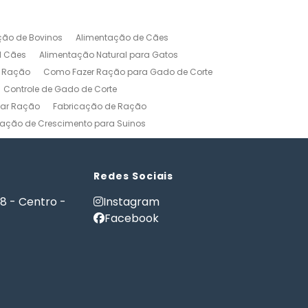
ção de Bovinos
Alimentação de Cães
l Cães
Alimentação Natural para Gatos
r Ração
Como Fazer Ração para Gado de Corte
Controle de Gado de Corte
car Ração
Fabricação de Ração
ação de Crescimento para Suinos
zerros
Formulação de Ração para Bovinos
 Ração para Engorda de Bovinos
Formulação de Ração para Suínos
Redes Sociais
Gerenciamento Agricola
18 - Centro -
Instagram
es e Gatos
Nutrição PET
Facebook
tware Administração Rural
as
Software Gestão Rural
Fazendas
Softwares Agricolas