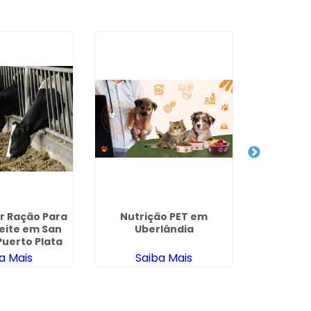
r Ração Para
Nutrição PET em
Gerencia
eite em San
Uberlândia
em 
Puerto Plata
a Mais
Saiba Mais
Sa