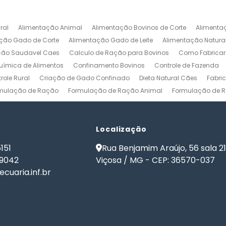
ral
Alimentação Animal
Alimentação Bovinos de Corte
Alimenta
ção Gado de Corte
Alimentação Gado de Leite
Alimentação Natura
ção Saudavel Caes
Calculo de Ração para Bovinos
Como Fabrica
ímica de Alimentos
Confinamento Bovinos
Controle de Fazenda
role Rural
Criação de Gado Confinado
Dieta Natural Cães
Fabri
mulação de Ração
Formulação de Ração Animal
Formulação de R
ulação de Ração para Aves de Postura
Formulação de Ração para Be
namento
Formulação de Ração para Bovinos de Leite
Formulação de
ão de Ração para Gado Leiteiro
Localização
Formulação de Ração para Peixes
de Ração para Vacas Leiteiras
Formulação Ração Frango de Corte
151
Rua Benjamim Araújo, 56 sala 2
Gestão Rural
Nutrição Animal
Nutrição de Bovinos
Nutrição de Cã
-9042
Viçosa / MG - CEP: 36570-037
ma de Formulação de Ração para Bovinos
Programa de Ração
Sof
cuaria.inf.br
 Ração
Software Formulação de Ração
Software Gestão de Fazend
de Ração
Software para Gestão Agrícola
Software para Gestão de 