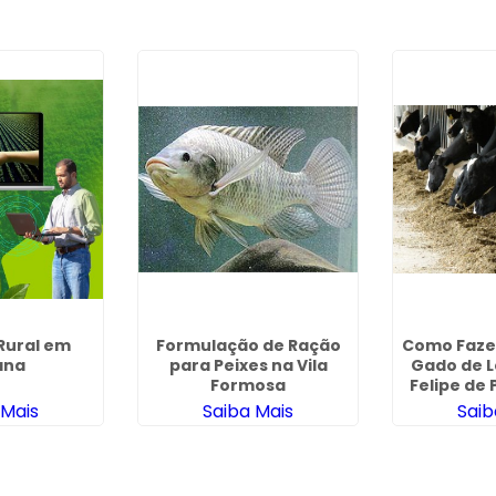
Rural em
Formulação de Ração
Como Faze
ana
para Peixes na Vila
Gado de L
Formosa
Felipe de 
 Mais
Saiba Mais
Saib