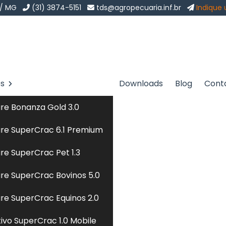
 / MG
(31) 3874-5151
tds@agropecuaria.inf.br
Indique
os
Downloads
Blog
Cont
para Peixes em Jardim
re Bonanza Gold 3.0
Sol
re SuperCrac 6.1 Premium
ixes em Jardim Bonfiglioli
re SuperCrac Pet 1.3
re SuperCrac Bovinos 5.0
volve o desenvolvimento de dietas específicas qu
re SuperCrac Equinos 2.0
espécies aquáticas. Utilizando ingredientes como prot
tivo SuperCrac 1.0 Mobile
 essas rações são projetadas para promover o crescimen