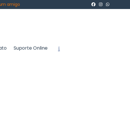
 um amigo
ato
Suporte Online
icite um Orçamento
Chame no WhatsApp
Informações
e atendem às
eínas de alta
to saudável, a