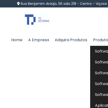
Rua Benjamim Araújo, 56 sala 218 - Centro - Viçosa
Home
A Empresa
Adquira Produtos
Produt
Formulação de Ração 
Softwa
Bonfiglioli
Softwa
Home
»
Informações
»
Formulação de Ração para Pe
Softwa
Softwa
A
formulação de ração para peixes
en
Softwa
necessidades nutricionais de diferentes 
Aplica
qualidade, lipídios, vitaminas e minerais,