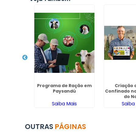
de Ração
Programa de Ração em
Criação 
os em
Paysandú
Confinado no
artins
do N
ais
Saiba Mais
Saiba
OUTRAS
PÁGINAS