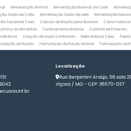
ral
Alimentação Animal
Alimentação Bovinos de Corte
Alimenta
ção Gado de Corte
Alimentação Gado de Leite
Alimentação Natura
ção Saudavel Caes
Calculo de Ração para Bovinos
Como Fabrica
ímica de Alimentos
Confinamento Bovinos
Controle de Fazenda
role Rural
Criação de Gado Confinado
Dieta Natural Cães
Fabri
mulação de Ração
Formulação de Ração Animal
Formulação de R
ulação de Ração para Aves de Postura
Formulação de Ração para Be
namento
Formulação de Ração para Bovinos de Leite
Formulação de
ão de Ração para Gado Leiteiro
Localização
Formulação de Ração para Peixes
de Ração para Vacas Leiteiras
Formulação Ração Frango de Corte
151
Rua Benjamim Araújo, 56 sala 2
Gestão Rural
Nutrição Animal
Nutrição de Bovinos
Nutrição de Cã
-9042
Viçosa / MG - CEP: 36570-037
ma de Formulação de Ração para Bovinos
Programa de Ração
Sof
cuaria.inf.br
 Ração
Software Formulação de Ração
Software Gestão de Fazend
de Ração
Software para Gestão Agrícola
Software para Gestão de 