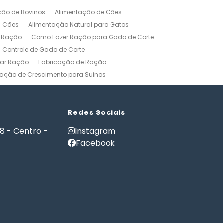
ção de Bovinos
Alimentação de Cães
l Cães
Alimentação Natural para Gatos
r Ração
Como Fazer Ração para Gado de Corte
Controle de Gado de Corte
car Ração
Fabricação de Ração
ação de Crescimento para Suinos
zerros
Formulação de Ração para Bovinos
 Ração para Engorda de Bovinos
Formulação de Ração para Suínos
Redes Sociais
Gerenciamento Agricola
18 - Centro -
Instagram
es e Gatos
Nutrição PET
Facebook
tware Administração Rural
as
Software Gestão Rural
Fazendas
Softwares Agricolas