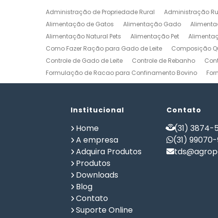
Administração de Propriedade Rural
Administração Ru
Alimentação de Gatos
Alimentação Gado
Alimenta
Alimentação Natural Pets
Alimentação Pet
Alimenta
Como Fazer Ração para Gado de Leite
Composição Qu
Controle de Gado de Leite
Controle de Rebanho
Cont
Formulação de Racao para Confinamento Bovino
For
Formulação de Ração de Postura para Galinhas
Form
Formulação de Ração para Bovinos de Corte em Confi
Formulação de Ração para Frango de Corte
Institucional
Contato
Formulaç
Formulação de Ração para Vaca de Leite
Formulação 
Home
(31) 3874-5
Gerenciamento de Fazendas
Gerenciamento Rural
A empresa
(31) 99070
Planilha Formulação de Ração Vacas Leiteiras
Progra
Adquira Produtos
tds@agrope
Software de Gestão de Propriedade Rural
Software de
Produtos
Software para Agricultura
Software para Formulação 
Downloads
Blog
Contato
Suporte Online