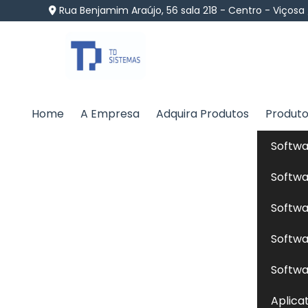
Rua Benjamim Araújo, 56 sala 218 - Centro - Viçosa
Home
A Empresa
Adquira Produtos
Produt
Formulação de Ração 
Softwa
Domingo
Softwa
Home
»
Informações
»
Formulação de Ração para P
Softwa
Softwa
Se você está procurando por uma empresa
Softwa
com qualidade, compromisso, legalidade e
Aplica
empresa que está a anos no mercado co