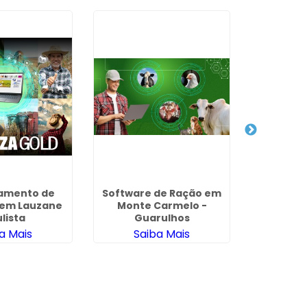
amento de
Software de Ração em
Gerenc
 em Lauzane
Monte Carmelo -
Fazendas 
lista
Guarulhos
a Mais
Saiba Mais
Sa