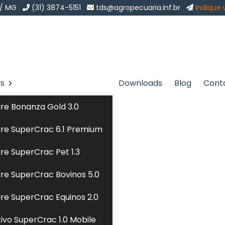
 / MG
(31) 3874-5151
tds@agropecuaria.inf.br
Indique
os
Downloads
Blog
Cont
para Peixes em Santo
re Bonanza Gold 3.0
Sol
re SuperCrac 6.1 Premium
eixes em Santo Domingo
re SuperCrac Pet 1.3
re SuperCrac Bovinos 5.0
 especializada em
formulação de ração para peixes
pa
re SuperCrac Equinos 2.0
 ética, encontrou o lugar certo. Seja bem-vindo a TD 
tivo SuperCrac 1.0 Mobile
m o objetivo de atender a demanda de softwares a