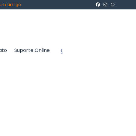
 um amigo
ato
Suporte Online
icite um Orçamento
Chame no WhatsApp
Informações
ra te atender
Sistemas, uma
gropecuários