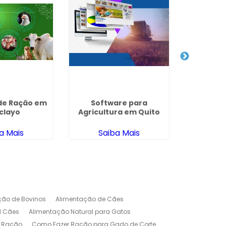
de Ração em
Software para
Formula
clayo
Agricultura em Quito
para Suí
a Mais
Saiba Mais
Sa
ção de Bovinos
Alimentação de Cães
l Cães
Alimentação Natural para Gatos
r Ração
Como Fazer Ração para Gado de Corte