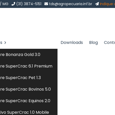
 / MG
(31) 3874-5151
tds@agropecuaria.inf.br
Indique
os
Downloads
Blog
Cont
para Peixes no Brás
Sol
re Bonanza Gold 3.0
ixes no Brás
re SuperCrac 6.1 Premium
re SuperCrac Pet 1.3
 especializada em
formulação de ração para peixes
pa
re SuperCrac Bovinos 5.0
 ética, encontrou o lugar certo. Seja bem-vindo a TD 
m o objetivo de atender a demanda de softwares a
re SuperCrac Equinos 2.0
rma, nossa missão é atender e superar as expectativas
tivo SuperCrac 1.0 Mobile