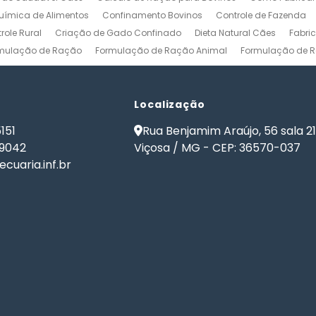
ímica de Alimentos
Confinamento Bovinos
Controle de Fazenda
role Rural
Criação de Gado Confinado
Dieta Natural Cães
Fabri
mulação de Ração
Formulação de Ração Animal
Formulação de R
ulação de Ração para Aves de Postura
Formulação de Ração para Be
namento
Formulação de Ração para Bovinos de Leite
Formulação de
ão de Ração para Gado Leiteiro
Localização
Formulação de Ração para Peixes
de Ração para Vacas Leiteiras
Formulação Ração Frango de Corte
151
Rua Benjamim Araújo, 56 sala 2
Gestão Rural
Nutrição Animal
Nutrição de Bovinos
Nutrição de Cã
-9042
Viçosa / MG - CEP: 36570-037
ma de Formulação de Ração para Bovinos
Programa de Ração
Sof
cuaria.inf.br
 Ração
Software Formulação de Ração
Software Gestão de Fazend
de Ração
Software para Gestão Agrícola
Software para Gestão de 