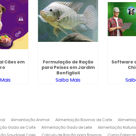
al Cães em
Formulação de Ração
Software 
ro
para Peixes em Jardim
Chi
Bonfiglioli
 Mais
Saiba Mais
Saib
ral
Alimentação Animal
Alimentação Bovinos de Corte
Alimenta
ção Gado de Corte
Alimentação Gado de Leite
Alimentação Natura
ção Saudavel Caes
Calculo de Ração para Bovinos
Como Fabrica