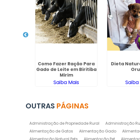
 Ração em
Como Fazer Ração Para
Dieta Natur
éia
Gado de Leite em Biritiba
Oru
Mirim
ais
Saiba Mais
Saiba
OUTRAS
PÁGINAS
Administração de Propriedade Rural
Administração Ru
Alimentação de Gatos
Alimentação Gado
Alimenta
Alimentação Natural Pets
Alimentação Pet
Alimenta